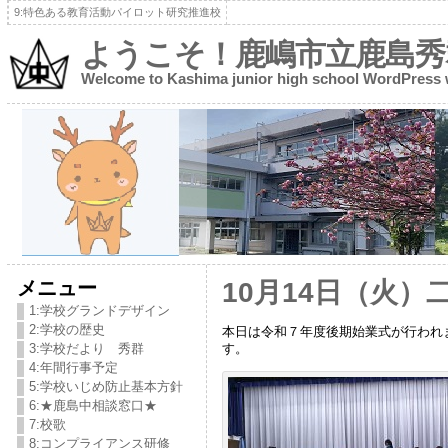
9:特色ある教育活動パイロット研究推進校
ようこそ！鹿嶋市立鹿島秀
Welcome to Kashima junior high school WordPress
メニュー
10月14日（火
1:学校グランドデザイン
2:学校の歴史
本日は令和７年度後期始業式が行われ
す。
3:学校だより 秀群
4:年間行事予定
5:学校いじめ防止基本方針
6:★鹿島中相談窓口★
7:校歌
8:コンプライアンス研修