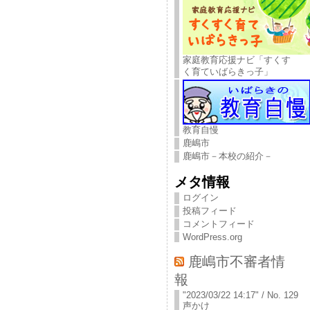
家庭教育応援ナビ「すくす
く育ていばらきっ子」
教育自慢
鹿嶋市
鹿嶋市－本校の紹介－
メタ情報
ログイン
投稿フィード
コメントフィード
WordPress.org
鹿嶋市不審者情
報
"2023/03/22 14:17" / No. 129
声かけ