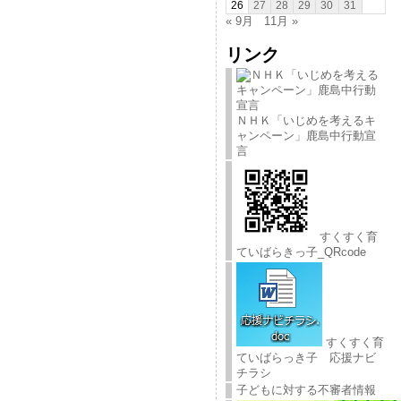
26
27
28
29
30
31
« 9月
11月 »
リンク
ＮＨＫ「いじめを考えるキ
ャンペーン」鹿島中行動宣
言
すくすく育
ていばらきっ子_QRcode
すくすく育
ていばらっき子 応援ナビ
チラシ
子どもに対する不審者情報