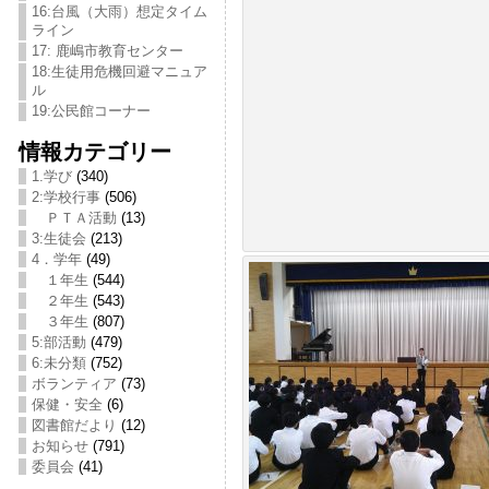
16:台風（大雨）想定タイム
ライン
17: 鹿嶋市教育センター
18:生徒用危機回避マニュア
ル
19:公民館コーナー
情報カテゴリー
1.学び
(340)
2:学校行事
(506)
ＰＴＡ活動
(13)
3:生徒会
(213)
4．学年
(49)
１年生
(544)
２年生
(543)
３年生
(807)
5:部活動
(479)
6:未分類
(752)
ボランティア
(73)
保健・安全
(6)
図書館だより
(12)
お知らせ
(791)
委員会
(41)