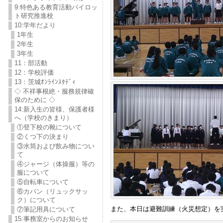
9:特色ある教育活動パイロッ
ト研究推進校
10:学年だより
1年生
2年生
3年生
11：部活動
12：学校評価
13：茨城ｵﾝﾗｲﾝｽﾀﾃﾞｨ
◇ 不祥事根絶・服務規律確
保のために ◇
14:新入生の皆様、保護者様
へ（学校のきまり）
①登下校の靴について
②くつ下の決まり
③水筒および飲み物につい
て
④ジャージ（体操服）等の
服について
⑤自転車について
⑥カバン（リュックサッ
ク）について
また、本日は避難訓練（火災想定）を
⑦筆記用具について
15:事務室からのお知らせ