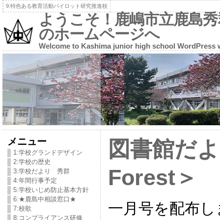
9:特色ある教育活動パイロット研究推進校
ようこそ！鹿嶋市立鹿島秀
のホームページへ
Welcome to Kashima junior high school WordPress 
メニュー
図書館だよ
1:学校グランドデザイン
2:学校の歴史
Forest＞
3:学校だより 秀群
4:年間行事予定
5:学校いじめ防止基本方針
6:★鹿島中相談窓口★
一月号を配布し
7:校歌
8:コンプライアンス研修