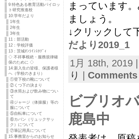
まっています。
9:特色ある教育活動パイロッ
ト研究推進校
ましょう。
10:学年だより
1年生
2年生
↓クリックして
3年生
11：部活動
だより2019_1
12：学校評価
13：茨城ｵﾝﾗｲﾝｽﾀﾃﾞｨ
◇ 不祥事根絶・服務規律確
1月 18th, 2019 
保のために ◇
14:新入生の皆様、保護者様
り
|
Comments 
へ（学校のきまり）
①登下校の靴について
②くつ下の決まり
③水筒および飲み物につい
ビブリオ
て
④ジャージ（体操服）等の
服について
⑤自転車について
鹿島中
⑥カバン（リュックサッ
ク）について
⑦筆記用具について
発表者は，原稿
15:事務室からのお知らせ