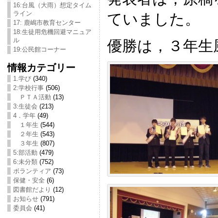
16:台風（大雨）想定タイム
ライン
ていました。
17: 鹿嶋市教育センター
18:生徒用危機回避マニュア
ル
優勝は，３年生
19:公民館コーナー
情報カテゴリー
1.学び
(340)
2:学校行事
(506)
ＰＴＡ活動
(13)
3:生徒会
(213)
4．学年
(49)
１年生
(544)
２年生
(543)
３年生
(807)
5:部活動
(479)
6:未分類
(752)
ボランティア
(73)
保健・安全
(6)
図書館だより
(12)
お知らせ
(791)
委員会
(41)