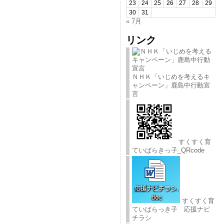
23
24
25
26
27
28
29
30
31
« 7月
リンク
ＮＨＫ「いじめを考えるキ
ャンペーン」鹿島中行動宣
言
すくすく育
ていばらきっ子_QRcode
すくすく育
ていばらっき子 応援ナビ
チラシ