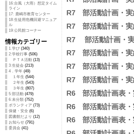
16:台風（大雨）想定タイム
ライン
R7 部活動計画・実
17: 鹿嶋市教育センター
18:生徒用危機回避マニュア
R7 部活動計画・実
ル
19:公民館コーナー
R7 部活動計画・実
情報カテゴリー
1.学び
(340)
R7 部活動計画・実
2:学校行事
(506)
ＰＴＡ活動
(13)
R7 部活動計画・実
3:生徒会
(213)
4．学年
(49)
１年生
(544)
R7 部活動計画・
２年生
(543)
３年生
(807)
R6 部活動計画表
5:部活動
(479)
6:未分類
(752)
R6 部活動計画表
ボランティア
(73)
保健・安全
(6)
図書館だより
(12)
R6 部活動計画表
お知らせ
(791)
委員会
(41)
R6 部活動計画表