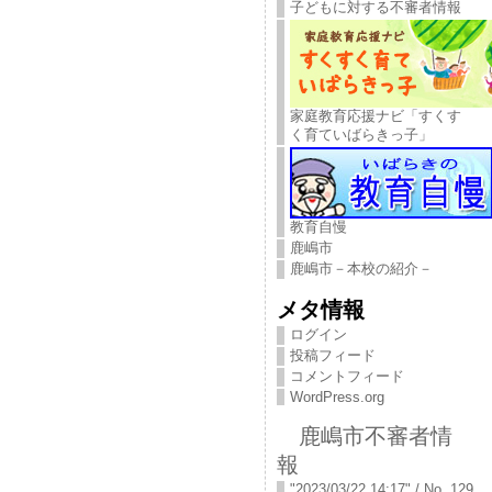
子どもに対する不審者情報
家庭教育応援ナビ「すくす
く育ていばらきっ子」
教育自慢
鹿嶋市
鹿嶋市－本校の紹介－
メタ情報
ログイン
投稿フィード
コメントフィード
WordPress.org
鹿嶋市不審者情
報
"2023/03/22 14:17" / No. 129