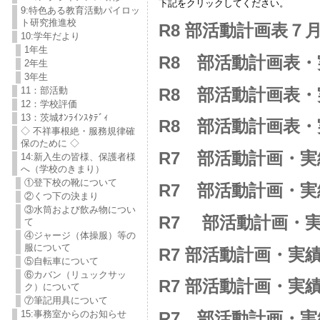
下記をクリックしてください。
9:特色ある教育活動パイロッ
ト研究推進校
R8 部活動計画表７
10:学年だより
1年生
R8 部活動計画表
2年生
3年生
R8 部活動計画表
11：部活動
12：学校評価
13：茨城ｵﾝﾗｲﾝｽﾀﾃﾞｨ
R8 部活動計画表
◇ 不祥事根絶・服務規律確
保のために ◇
R7 部活動計画・実
14:新入生の皆様、保護者様
へ（学校のきまり）
①登下校の靴について
R7 部活動計画・
②くつ下の決まり
③水筒および飲み物につい
R7 部活動計画・実
て
④ジャージ（体操服）等の
服について
R7 部活動計画・実績
⑤自転車について
⑥カバン（リュックサッ
R7 部活動計画・実績
ク）について
⑦筆記用具について
15:事務室からのお知らせ
R7 部活動計画・実