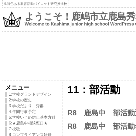
9:特色ある教育活動パイロット研究推進校
ようこそ！鹿嶋市立鹿島秀
Welcome to Kashima junior high school WordPress
メニュー
11：部活動
1:学校グランドデザイン
2:学校の歴史
3:学校だより 秀群
R8 鹿島中 部活
4:年間行事予定
5:学校いじめ防止基本方針
6:★鹿島中相談窓口★
R8 鹿島中 部活
7:校歌
8:コンプライアンス研修