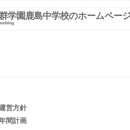
群学園鹿島中学校のホームペー
 weblog
動運営方針
動年間計画