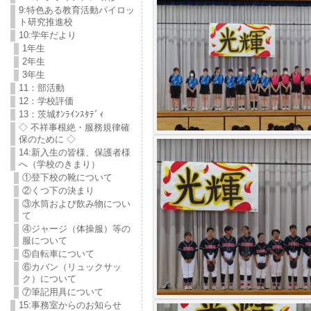
9:特色ある教育活動パイロッ
ト研究推進校
10:学年だより
1年生
2年生
3年生
11：部活動
12：学校評価
13：茨城ｵﾝﾗｲﾝｽﾀﾃﾞｨ
◇ 不祥事根絶・服務規律確
保のために ◇
14:新入生の皆様、保護者様
へ（学校のきまり）
①登下校の靴について
②くつ下の決まり
③水筒および飲み物につい
て
④ジャージ（体操服）等の
服について
⑤自転車について
⑥カバン（リュックサッ
ク）について
⑦筆記用具について
15:事務室からのお知らせ