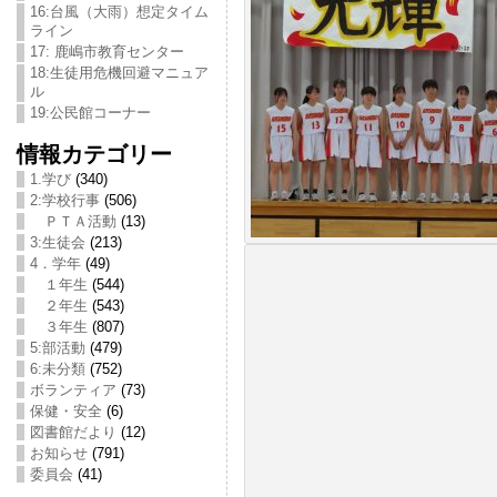
16:台風（大雨）想定タイム
ライン
17: 鹿嶋市教育センター
18:生徒用危機回避マニュア
ル
19:公民館コーナー
情報カテゴリー
1.学び
(340)
2:学校行事
(506)
ＰＴＡ活動
(13)
3:生徒会
(213)
4．学年
(49)
１年生
(544)
２年生
(543)
３年生
(807)
5:部活動
(479)
6:未分類
(752)
ボランティア
(73)
保健・安全
(6)
図書館だより
(12)
お知らせ
(791)
委員会
(41)