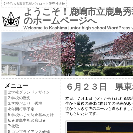
9:特色ある教育活動パイロット研究推進校
ようこそ！鹿嶋市立鹿島秀
のホームページへ
Welcome to Kashima junior high school WordPress 
メニュー
６月２３日 県東
1:学校グランドデザイン
2:学校の歴史
本日、７月１日（火）から行われる総
生から最後の総体に向けての発表があ
3:学校だより 秀群
徒から大きな声のエールも送られまし
4:年間行事予定
でもらいたいです。
5:学校いじめ防止基本方針
6:★鹿島中相談窓口★
7:校歌
8:コンプライアンス研修