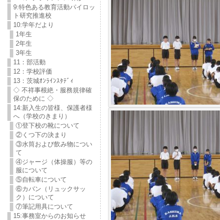
9:特色ある教育活動パイロッ
ト研究推進校
10:学年だより
1年生
2年生
3年生
11：部活動
12：学校評価
13：茨城ｵﾝﾗｲﾝｽﾀﾃﾞｨ
◇ 不祥事根絶・服務規律確
保のために ◇
14:新入生の皆様、保護者様
へ（学校のきまり）
①登下校の靴について
②くつ下の決まり
③水筒および飲み物につい
て
④ジャージ（体操服）等の
服について
⑤自転車について
⑥カバン（リュックサッ
ク）について
⑦筆記用具について
15:事務室からのお知らせ