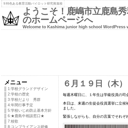
9:特色ある教育活動パイロット研究推進校
ようこそ！鹿嶋市立鹿島秀
のホームページへ
Welcome to Kashima junior high school WordPress 
メニュー
６月１９日（木）
1:学校グランドデザイン
2:学校の歴史
毎週木曜日に、１年生は学級役員の司
3:学校だより 秀群
本日は、来週の生徒会役員選挙に立候
4:年間行事予定
ました。
5:学校いじめ防止基本方針
6:★鹿島中相談窓口★
緊張しながらも、自分の言葉でそれぞ
7:校歌
8:コンプライアンス研修