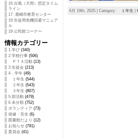
16:台風（大雨）想定タイム
ライン
6月 19th, 2025 | Category:
１年生
|
17: 鹿嶋市教育センター
18:生徒用危機回避マニュア
ル
19:公民館コーナー
情報カテゴリー
1.学び
(340)
2:学校行事
(506)
ＰＴＡ活動
(13)
3:生徒会
(213)
4．学年
(49)
１年生
(544)
２年生
(543)
３年生
(807)
5:部活動
(479)
6:未分類
(752)
ボランティア
(73)
保健・安全
(6)
図書館だより
(12)
お知らせ
(791)
委員会
(41)