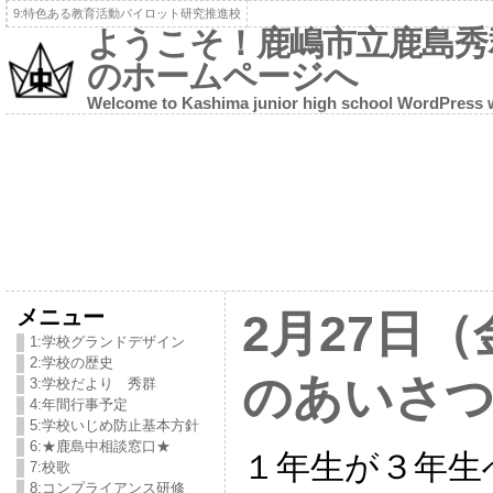
9:特色ある教育活動パイロット研究推進校
ようこそ！鹿嶋市立鹿島秀
のホームページへ
Welcome to Kashima junior high school WordPress 
メニュー
2月27日
1:学校グランドデザイン
2:学校の歴史
のあいさ
3:学校だより 秀群
4:年間行事予定
5:学校いじめ防止基本方針
6:★鹿島中相談窓口★
１年生が３年生
7:校歌
8:コンプライアンス研修