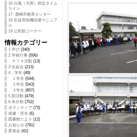
16:台風（大雨）想定タイム
ライン
17: 鹿嶋市教育センター
18:生徒用危機回避マニュア
ル
19:公民館コーナー
情報カテゴリー
1.学び
(340)
2:学校行事
(506)
ＰＴＡ活動
(13)
3:生徒会
(213)
4．学年
(49)
１年生
(544)
２年生
(543)
３年生
(807)
5:部活動
(479)
6:未分類
(752)
ボランティア
(73)
保健・安全
(6)
図書館だより
(12)
お知らせ
(791)
委員会
(41)