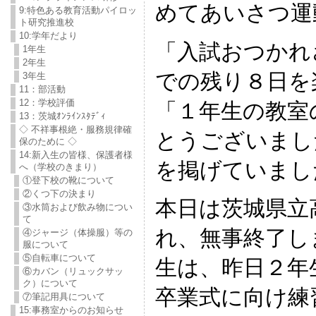
めてあいさつ運
9:特色ある教育活動パイロッ
ト研究推進校
10:学年だより
「入試おつかれ
1年生
2年生
での残り８日を
3年生
11：部活動
12：学校評価
「１年生の教室
13：茨城ｵﾝﾗｲﾝｽﾀﾃﾞｨ
◇ 不祥事根絶・服務規律確
とうございまし
保のために ◇
14:新入生の皆様、保護者様
を掲げていまし
へ（学校のきまり）
①登下校の靴について
②くつ下の決まり
本日は茨城県立
③水筒および飲み物につい
て
れ、無事終了し
④ジャージ（体操服）等の
服について
⑤自転車について
生は、昨日２年
⑥カバン（リュックサッ
ク）について
卒業式に向け練
⑦筆記用具について
15:事務室からのお知らせ