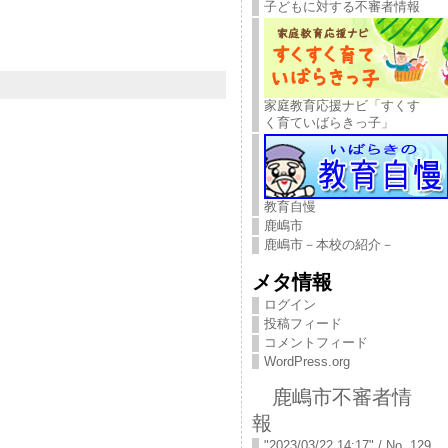
子どもに対する不審者情報
家庭教育応援ナビ「すくす
く育ていばらきっ子」
教育自慢
鹿嶋市
鹿嶋市－本校の紹介－
メタ情報
ログイン
投稿フィード
コメントフィード
WordPress.org
鹿嶋市不審者情
報
"2023/03/22 14:17" / No. 129