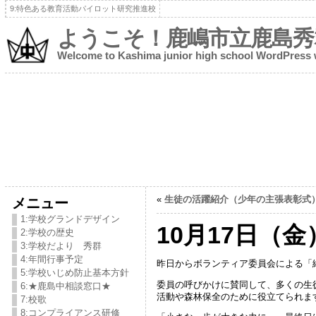
9:特色ある教育活動パイロット研究推進校
ようこそ！鹿嶋市立鹿島秀
Welcome to Kashima junior high school WordPress
«
生徒の活躍紹介（少年の主張表彰式
メニュー
1:学校グランドデザイン
10月17日（
2:学校の歴史
3:学校だより 秀群
4:年間行事予定
昨日からボランティア委員会による「
5:学校いじめ防止基本方針
委員の呼びかけに賛同して、多くの生
6:★鹿島中相談窓口★
活動や森林保全のために役立てられま
7:校歌
8:コンプライアンス研修