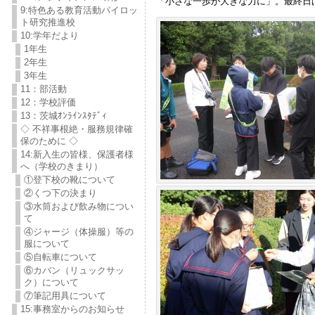
「小さな一歩が大きな力に」。最終日
9:特色ある教育活動パイロッ
ト研究推進校
10:学年だより
1年生
2年生
3年生
11：部活動
12：学校評価
13：茨城ｵﾝﾗｲﾝｽﾀﾃﾞｨ
◇ 不祥事根絶・服務規律確
保のために ◇
14:新入生の皆様、保護者様
へ（学校のきまり）
①登下校の靴について
②くつ下の決まり
③水筒および飲み物につい
て
④ジャージ（体操服）等の
服について
⑤自転車について
⑥カバン（リュックサッ
ク）について
⑦筆記用具について
15:事務室からのお知らせ