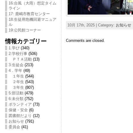
16:台風（大雨）想定タイム
ライン
17: 鹿嶋市教育センター
18:生徒用危機回避マニュア
ル
10月 17th, 2025 | Category:
お知らせ
19:公民館コーナー
情報カテゴリー
Comments are closed.
1.学び
(340)
2:学校行事
(506)
ＰＴＡ活動
(13)
3:生徒会
(213)
4．学年
(49)
１年生
(544)
２年生
(543)
３年生
(807)
5:部活動
(479)
6:未分類
(752)
ボランティア
(73)
保健・安全
(6)
図書館だより
(12)
お知らせ
(791)
委員会
(41)