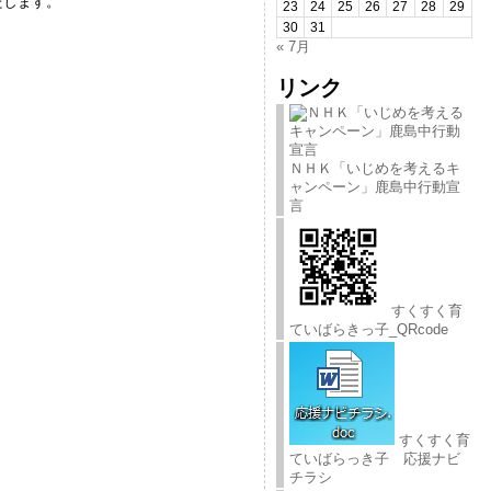
たします。
23
24
25
26
27
28
29
30
31
« 7月
リンク
ＮＨＫ「いじめを考えるキ
ャンペーン」鹿島中行動宣
言
すくすく育
ていばらきっ子_QRcode
すくすく育
ていばらっき子 応援ナビ
チラシ