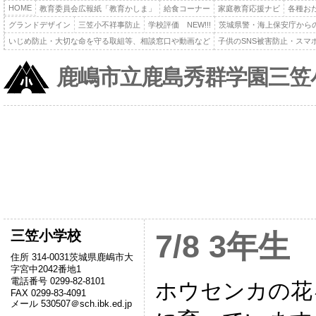
HOME
教育委員会広報紙「教育かしま」
給食コーナー
家庭教育応援ナビ
各種お
グランドデザイン
三笠小不祥事防止
学校評価 NEW!!!
茨城県警・海上保安庁から
いじめ防止・大切な命を守る取組等、相談窓口や動画など
子供のSNS被害防止・スマ
鹿嶋市立鹿島秀群学園三笠
三笠小学校
7/8 3年
住所 314-0031茨城県鹿嶋市大
字宮中2042番地1
電話番号 0299-82-8101
ホウセンカの花
FAX 0299-83-4091
メール 530507＠sch.ibk.ed.jp