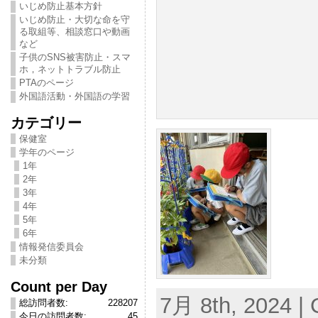
いじめ防止基本方針
いじめ防止・大切な命を守
る取組等、相談窓口や動画
など
子供のSNS被害防止・スマ
ホ，ネットトラブル防止
PTAのページ
外国語活動・外国語の学習
カテゴリー
保健室
学年のページ
1年
2年
3年
4年
5年
6年
情報発信委員会
未分類
Count per Day
7月 8th, 2024 | 
総訪問者数:
228207
今日の訪問者数:
45