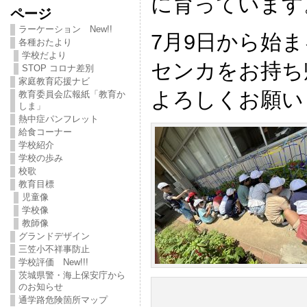
に育っています
ページ
ラーケーション New!!
7月9日から始
各種おたより
学校だより
センカをお持ち
STOP コロナ差別
家庭教育応援ナビ
よろしくお願い
教育委員会広報紙「教育か
しま」
熱中症パンフレット
給食コーナー
学校紹介
学校の歩み
校歌
教育目標
児童像
学校像
教師像
グランドデザイン
三笠小不祥事防止
学校評価 New!!!
茨城県警・海上保安庁から
のお知らせ
通学路危険箇所マップ