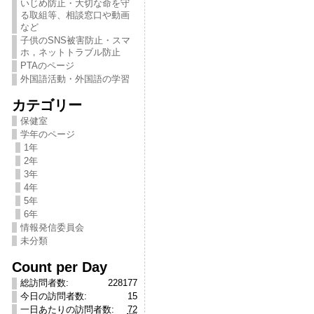
いじめ防止・大切な命を守
る取組等、相談窓口や動画
など
子供のSNS被害防止・スマ
ホ，ネットトラブル防止
PTAのページ
外国語活動・外国語の学習
カテゴリー
保健室
学年のページ
1年
2年
3年
4年
5年
6年
情報発信委員会
未分類
Count per Day
総訪問者数:
228177
今日の訪問者数:
15
一日あたりの訪問者数:
72