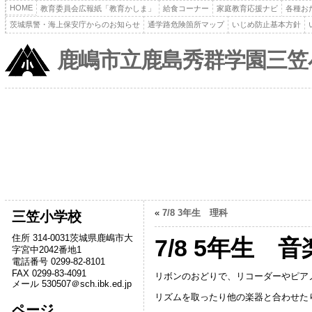
HOME
教育委員会広報紙「教育かしま」
給食コーナー
家庭教育応援ナビ
各種お
茨城県警・海上保安庁からのお知らせ
通学路危険箇所マップ
いじめ防止基本方針
鹿嶋市立鹿島秀群学園三笠
«
7/8 3年生 理科
三笠小学校
住所 314-0031茨城県鹿嶋市大
7/8 5年生 音
字宮中2042番地1
電話番号 0299-82-8101
FAX 0299-83-4091
リボンのおどりで、リコーダーやピア
メール 530507＠sch.ibk.ed.jp
リズムを取ったり他の楽器と合わせた
ページ