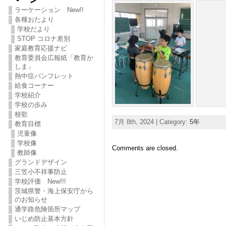
ラーケーション New!!
各種おたより
学校だより
STOP コロナ差別
家庭教育応援ナビ
教育委員会広報紙「教育か
しま」
熱中症パンフレット
給食コーナー
学校紹介
学校の歩み
校歌
7月 8th, 2024 | Category:
5年
教育目標
児童像
学校像
Comments are closed.
教師像
グランドデザイン
三笠小不祥事防止
学校評価 New!!!
茨城県警・海上保安庁から
のお知らせ
通学路危険箇所マップ
いじめ防止基本方針