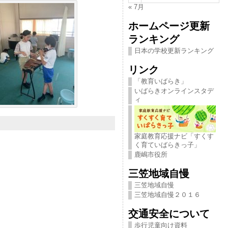
« 7月
ホームページ更新
ランキング
日本の学校更新ランキング
リンク
「教育いばらき」
いばらきオンラインスタデ
ィ
家庭教育応援ナビ「すくす
く育ていばらきっ子」
鹿嶋市役所
三笠地域自慢
三笠地域自慢
三笠地域自慢２０１６
交通安全について
歩行児童向け資料