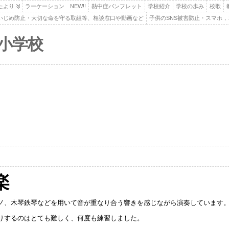
たより
ラーケーション NEW!!
熱中症パンフレット
学校紹介
学校の歩み
校歌
いじめ防止・大切な命を守る取組等、相談窓口や動画など
子供のSNS被害防止・スマホ
小学校
楽
ノ、木琴鉄琴などを用いて音が重なり合う響きを感じながら演奏しています
りするのはとても難しく、何度も練習しました。