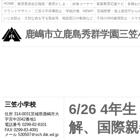
HOME
教育委員会広報紙「教育かしま」
給食コーナー
家庭教育応援ナビ
各種お
グランドデザイン
三笠小不祥事防止
学校評価 NEW!!!
茨城県警・海上保安庁から
いじめ防止・大切な命を守る取組等、相談窓口や動画など
子供のSNS被害防止・スマ
鹿嶋市立鹿島秀群学園三笠
三笠小学校
6/26 4
住所 314-0031茨城県鹿嶋市大
字宮中2042番地1
解、国際親
電話番号 0299-82-8101
FAX 0299-83-4091
メール 530507＠sch.ibk.ed.jp