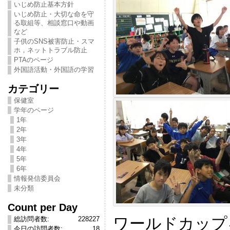
いじめ防止基本方針
いじめ防止・大切な命を守
る取組等、相談窓口や動画
など
子供のSNS被害防止・スマ
ホ，ネットトラブル防止
PTAのページ
外国語活動・外国語の学習
カテゴリー
保健室
学年のページ
1年
2年
3年
4年
5年
6年
情報発信委員会
未分類
Count per Day
ワールドカップ
総訪問者数:
228227
今日の訪問者数:
18