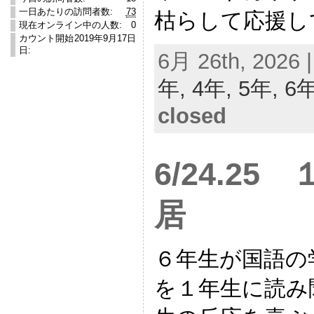
一日あたりの訪問者数:
73
枯らして応援し
現在オンライン中の人数:
0
カウント開始
2019年9月17日
日:
6月 26th, 2026 
年,
4年,
5年,
6
closed
6/24.2
居
６年生が国語の
を１年生に読み