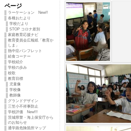
ページ
ラーケーション New!!
各種おたより
学校だより
STOP コロナ差別
家庭教育応援ナビ
教育委員会広報紙「教育か
しま」
熱中症パンフレット
給食コーナー
学校紹介
学校の歩み
校歌
教育目標
児童像
学校像
教師像
グランドデザイン
三笠小不祥事防止
学校評価 New!!!
茨城県警・海上保安庁から
のお知らせ
通学路危険箇所マップ