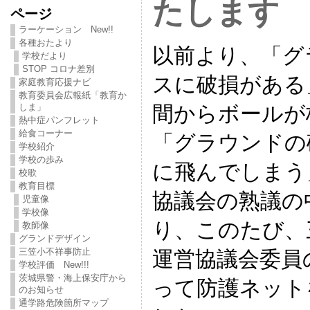
たします
ページ
ラーケーション New!!
各種おたより
以前より、「グ
学校だより
STOP コロナ差別
スに破損がある
家庭教育応援ナビ
教育委員会広報紙「教育か
間からボールが
しま」
熱中症パンフレット
給食コーナー
「グラウンドの
学校紹介
学校の歩み
に飛んでしまう
校歌
教育目標
協議会の熟議の
児童像
学校像
り、このたび、
教師像
グランドデザイン
三笠小不祥事防止
運営協議会委員
学校評価 New!!!
茨城県警・海上保安庁から
って防護ネット
のお知らせ
通学路危険箇所マップ