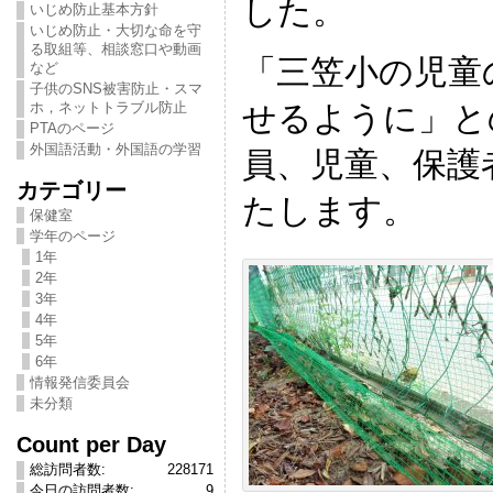
した。
いじめ防止基本方針
いじめ防止・大切な命を守
る取組等、相談窓口や動画
「三笠小の児童
など
子供のSNS被害防止・スマ
せるように」と
ホ，ネットトラブル防止
PTAのページ
外国語活動・外国語の学習
員、児童、保護
カテゴリー
たします。
保健室
学年のページ
1年
2年
3年
4年
5年
6年
情報発信委員会
未分類
Count per Day
総訪問者数:
228171
今日の訪問者数:
9