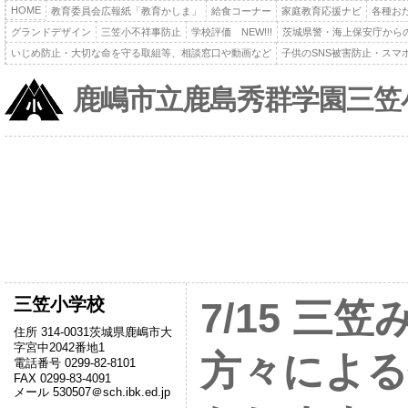
HOME
教育委員会広報紙「教育かしま」
給食コーナー
家庭教育応援ナビ
各種お
グランドデザイン
三笠小不祥事防止
学校評価 NEW!!!
茨城県警・海上保安庁から
いじめ防止・大切な命を守る取組等、相談窓口や動画など
子供のSNS被害防止・スマ
鹿嶋市立鹿島秀群学園三笠
三笠小学校
7/15 三
住所 314-0031茨城県鹿嶋市大
字宮中2042番地1
方々による
電話番号 0299-82-8101
FAX 0299-83-4091
メール 530507＠sch.ibk.ed.jp