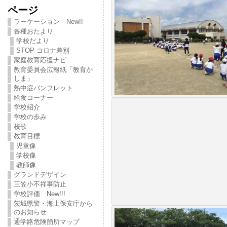
ページ
ラーケーション New!!
各種おたより
学校だより
STOP コロナ差別
家庭教育応援ナビ
教育委員会広報紙「教育か
しま」
熱中症パンフレット
給食コーナー
学校紹介
学校の歩み
校歌
教育目標
児童像
学校像
教師像
グランドデザイン
三笠小不祥事防止
学校評価 New!!!
茨城県警・海上保安庁から
のお知らせ
通学路危険箇所マップ