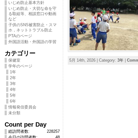
いじめ防止基本方針
いじめ防止・大切な命を守
る取組等、相談窓口や動画
など
子供のSNS被害防止・スマ
ホ，ネットトラブル防止
PTAのページ
外国語活動・外国語の学習
カテゴリー
保健室
5月 14th, 2026 | Category:
3年
|
Comme
学年のページ
1年
2年
3年
4年
5年
6年
情報発信委員会
未分類
Count per Day
総訪問者数:
228257
今日の訪問者数:
48