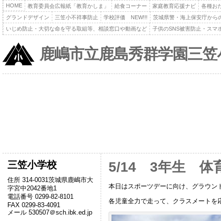
HOME
教育委員会広報紙「教育かしま」
給食コーナー
家庭教育応援ナビ
各種お
グランドデザイン
三笠小不祥事防止
学校評価 NEW!!!
茨城県警・海上保安庁から
いじめ防止・大切な命を守る取組等、相談窓口や動画など
子供のSNS被害防止・スマ
鹿嶋市立鹿島秀群学園三笠
三笠小学校
5/14 3年生 体
住所 314-0031茨城県鹿嶋市大
本日はスポーツデーに向け、グラウン
字宮中2042番地1
電話番号 0299-82-8101
各児童全力で走って、クラスメートを
FAX 0299-83-4091
メール 530507＠sch.ibk.ed.jp