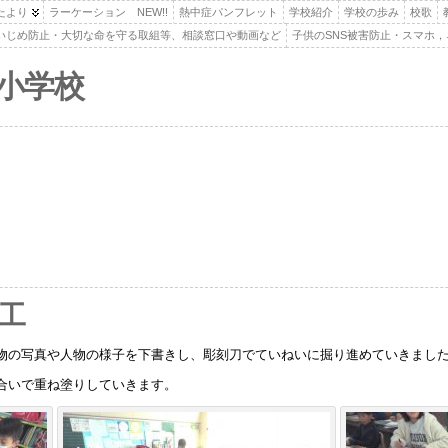
たより
ラーケーション NEW!!
熱中症パンフレット
学校紹介
学校の歩み
校歌
いじめ防止・大切な命を守る取組等、相談窓口や動画など
子供のSNS被害防止・スマホ
小学校
図工
物の写真や人物の様子を下書きし、彫刻刀でていねいに掘り進めていきまし
合いで重ね塗りしていきます。