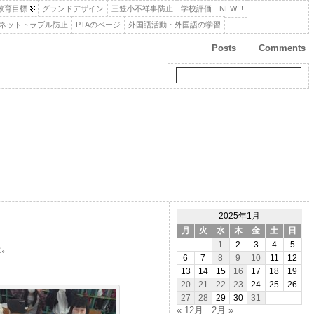
教育目標
グランドデザイン
三笠小不祥事防止
学校評価 NEW!!!
，ネットトラブル防止
PTAのページ
外国語活動・外国語の学習
Posts
Comments
2025年1月
月
火
水
木
金
土
日
1
2
3
4
5
た。
6
7
8
9
10
11
12
13
14
15
16
17
18
19
20
21
22
23
24
25
26
27
28
29
30
31
« 12月
2月 »