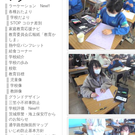
ラーケーション New!!
各種おたより
学校だより
STOP コロナ差別
家庭教育応援ナビ
教育委員会広報紙「教育か
しま」
熱中症パンフレット
給食コーナー
学校紹介
学校の歩み
校歌
教育目標
児童像
学校像
教師像
グランドデザイン
三笠小不祥事防止
学校評価 New!!!
茨城県警・海上保安庁から
のお知らせ
通学路危険箇所マップ
いじめ防止基本方針