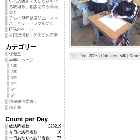
いじめ防止・大切な命を守
る取組等、相談窓口や動画
など
子供のSNS被害防止・スマ
ホ，ネットトラブル防止
PTAのページ
外国語活動・外国語の学習
カテゴリー
保健室
1月 23rd, 2025 | Category:
5年
|
Comm
学年のページ
1年
2年
3年
4年
5年
6年
情報発信委員会
未分類
Count per Day
総訪問者数:
228219
今日の訪問者数:
10
一日あたりの訪問者数:
73