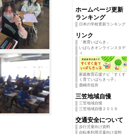
ホームページ更新
ランキング
日本の学校更新ランキング
リンク
「教育いばらき」
いばらきオンラインスタデ
ィ
家庭教育応援ナビ「すくす
く育ていばらきっ子」
鹿嶋市役所
三笠地域自慢
三笠地域自慢
三笠地域自慢２０１６
交通安全について
歩行児童向け資料
自転車利用児童向け資料