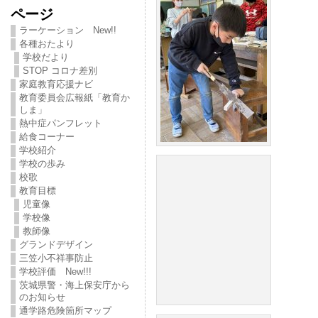
ページ
ラーケーション New!!
各種おたより
学校だより
STOP コロナ差別
家庭教育応援ナビ
教育委員会広報紙「教育か
しま」
熱中症パンフレット
給食コーナー
学校紹介
学校の歩み
校歌
教育目標
児童像
学校像
教師像
グランドデザイン
三笠小不祥事防止
学校評価 New!!!
茨城県警・海上保安庁から
のお知らせ
通学路危険箇所マップ