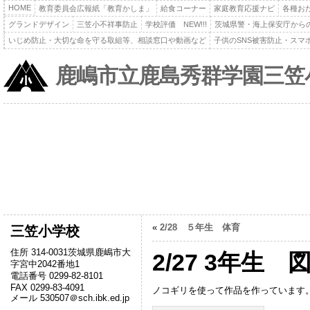
HOME
教育委員会広報紙「教育かしま」
給食コーナー
家庭教育応援ナビ
各種お
グランドデザイン
三笠小不祥事防止
学校評価 NEW!!!
茨城県警・海上保安庁から
いじめ防止・大切な命を守る取組等、相談窓口や動画など
子供のSNS被害防止・スマ
鹿嶋市立鹿島秀群学園三笠
«
2/28 ５年生 体育
三笠小学校
住所 314-0031茨城県鹿嶋市大
2/27 3年生
字宮中2042番地1
電話番号 0299-82-8101
FAX 0299-83-4091
ノコギリを使って作品を作っています
メール 530507＠sch.ibk.ed.jp