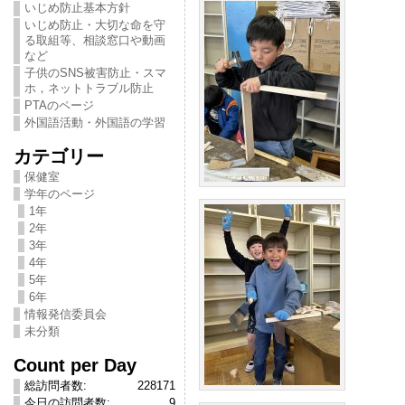
いじめ防止基本方針
いじめ防止・大切な命を守
る取組等、相談窓口や動画
など
子供のSNS被害防止・スマ
ホ，ネットトラブル防止
PTAのページ
外国語活動・外国語の学習
カテゴリー
保健室
学年のページ
1年
2年
3年
4年
5年
6年
情報発信委員会
未分類
Count per Day
総訪問者数:
228171
今日の訪問者数:
9