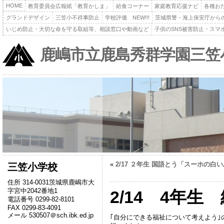
HOME
教育委員会広報紙「教育かしま」
給食コーナー
家庭教育応援ナビ
各種お
グランドデザイン
三笠小不祥事防止
学校評価 NEW!!!
茨城県警・海上保安庁から
いじめ防止・大切な命を守る取組等、相談窓口や動画など
子供のSNS被害防止・スマ
鹿嶋市立鹿島秀群学園三笠
«
2/17 ２年生 国語とう「スーホの白
三笠小学校
住所 314-0031茨城県鹿嶋市大
字宮中2042番地1
2/14 4年生
電話番号 0299-82-8101
FAX 0299-83-4091
メール 530507＠sch.ibk.ed.jp
｢自分にできる福祉について考えよう