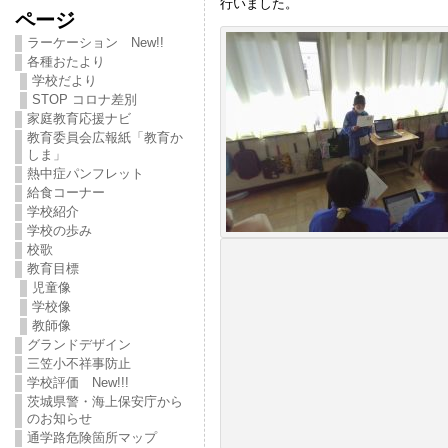
行いました。
ページ
ラーケーション New!!
各種おたより
学校だより
STOP コロナ差別
家庭教育応援ナビ
教育委員会広報紙「教育か
しま」
熱中症パンフレット
給食コーナー
学校紹介
学校の歩み
校歌
教育目標
児童像
学校像
教師像
グランドデザイン
三笠小不祥事防止
学校評価 New!!!
茨城県警・海上保安庁から
のお知らせ
通学路危険箇所マップ