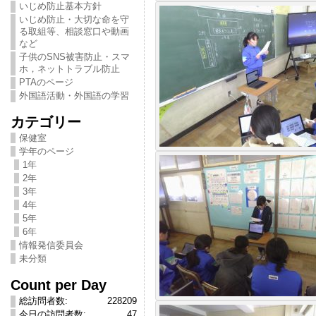
いじめ防止基本方針
いじめ防止・大切な命を守
る取組等、相談窓口や動画
など
子供のSNS被害防止・スマ
ホ，ネットトラブル防止
PTAのページ
外国語活動・外国語の学習
カテゴリー
保健室
学年のページ
1年
2年
3年
4年
5年
6年
情報発信委員会
未分類
Count per Day
総訪問者数:
228209
今日の訪問者数:
47