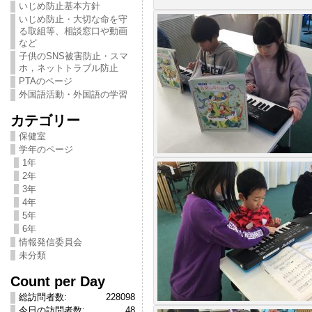
いじめ防止基本方針
いじめ防止・大切な命を守
る取組等、相談窓口や動画
など
子供のSNS被害防止・スマ
ホ，ネットトラブル防止
PTAのページ
外国語活動・外国語の学習
カテゴリー
保健室
学年のページ
1年
2年
3年
4年
5年
6年
情報発信委員会
未分類
Count per Day
総訪問者数:
228098
今日の訪問者数:
48