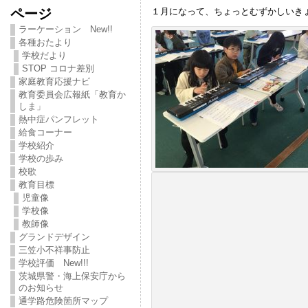
ページ
１月になって、ちょっとむずかしいき
ラーケーション New!!
各種おたより
学校だより
STOP コロナ差別
家庭教育応援ナビ
教育委員会広報紙「教育か
しま」
熱中症パンフレット
給食コーナー
学校紹介
学校の歩み
校歌
教育目標
児童像
学校像
教師像
グランドデザイン
三笠小不祥事防止
学校評価 New!!!
茨城県警・海上保安庁から
のお知らせ
通学路危険箇所マップ