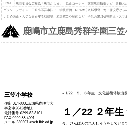
HOME
教育委員会広報紙「教育かしま」
給食コーナー
家庭教育応援ナビ
各種お
グランドデザイン
三笠小不祥事防止
学校評価 NEW!!!
茨城県警・海上保安庁から
いじめ防止・大切な命を守る取組等、相談窓口や動画など
子供のSNS被害防止・スマ
鹿嶋市立鹿島秀群学園三笠
«
1/22 ５、６年生 文化芸術体験出
三笠小学校
住所 314-0031茨城県鹿嶋市大
字宮中2042番地1
１／22 ２年生
電話番号 0299-82-8101
FAX 0299-83-4091
メール 530507＠sch.ibk.ed.jp
今、けんばんのれんしゅうをしていま