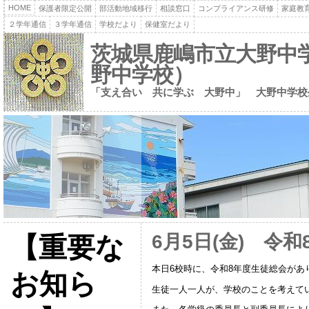
HOME
保護者限定公開
部活動地域移行
相談窓口
コンプライアンス研修
家庭教
２学年通信
３学年通信
学校だより
保健室だより
茨城県鹿嶋市立大野中
野中学校）
「支え合い 共に学ぶ 大野中」 大野中学校
6月5日(金) 令
【重要な
本日6校時に、令和8年度生徒総会があ
お知ら
生徒一人一人が、学校のことを考えて