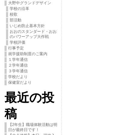
大野中グランドデザイン
学校の沿革
校歌
部活動
いじめ防止基本方針
おおのスタンダード・おお
のパワーアップ大作戦
学校評価
行事予定
就学援助制度のご案内
１学年通信
２学年通信
３学年通信
学校だより
保健室だより
最近の投
稿
【2年生】職場体験活動は明
日が最終日です！