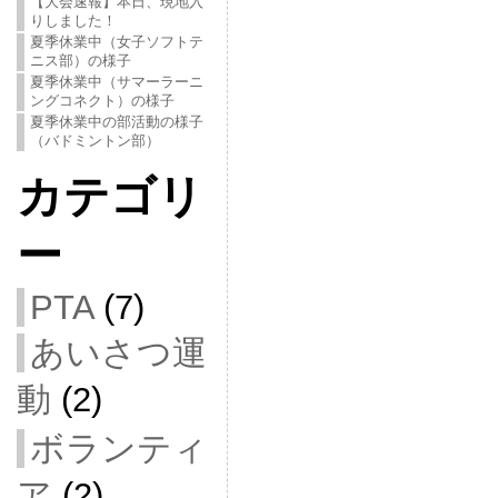
【大会速報】本日、現地入
りしました！
夏季休業中（女子ソフトテ
ニス部）の様子
夏季休業中（サマーラーニ
ングコネクト）の様子
夏季休業中の部活動の様子
（バドミントン部）
カテゴリ
ー
PTA
(7)
あいさつ運
動
(2)
ボランティ
ア
(2)