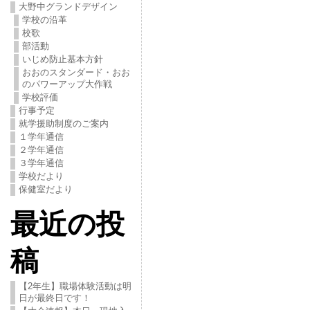
大野中グランドデザイン
学校の沿革
校歌
部活動
いじめ防止基本方針
おおのスタンダード・おお
のパワーアップ大作戦
学校評価
行事予定
就学援助制度のご案内
１学年通信
２学年通信
３学年通信
学校だより
保健室だより
最近の投
稿
【2年生】職場体験活動は明
日が最終日です！