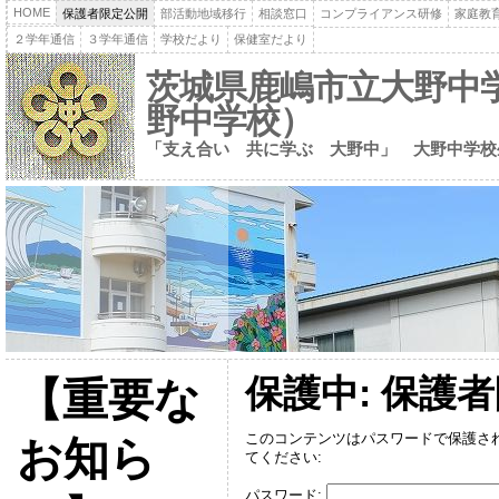
HOME
保護者限定公開
部活動地域移行
相談窓口
コンプライアンス研修
家庭教
２学年通信
３学年通信
学校だより
保健室だより
茨城県鹿嶋市立大野中
野中学校）
「支え合い 共に学ぶ 大野中」 大野中学校
保護中: 保護
【重要な
このコンテンツはパスワードで保護さ
お知ら
てください:
パスワード: