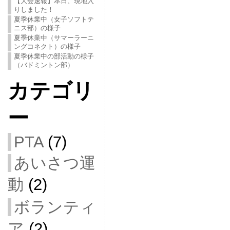
【大会速報】本日、現地入
りしました！
夏季休業中（女子ソフトテ
ニス部）の様子
夏季休業中（サマーラーニ
ングコネクト）の様子
夏季休業中の部活動の様子
（バドミントン部）
カテゴリ
ー
PTA
(7)
あいさつ運
動
(2)
ボランティ
ア
(2)