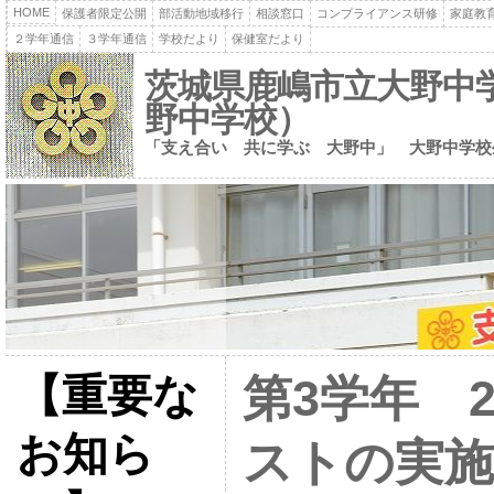
HOME
保護者限定公開
部活動地域移行
相談窓口
コンプライアンス研修
家庭教
２学年通信
３学年通信
学校だより
保健室だより
茨城県鹿嶋市立大野中
野中学校）
「支え合い 共に学ぶ 大野中」 大野中学校
【重要な
第3学年 
お知ら
ストの実施