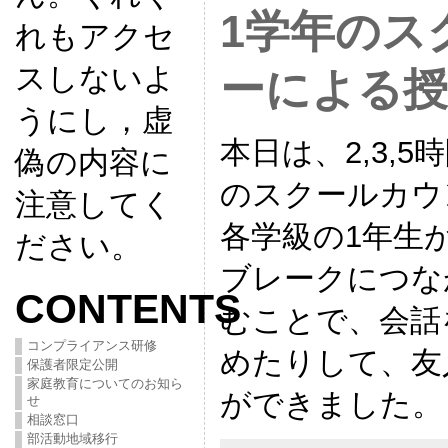
1学年のス
れもアクセ
スしないよ
ーによる授
うにし，虚
本日は、2,3,
偽の内容に
のスクールカウ
注意してく
各学級の1年生
ださい。
ブレークにつな
CONTENTS
むことで、会話
コンプライアンス研修
めたりして、友
保護者限定公開
家庭教育についてのお知ら
ができました。
せ
相談窓口
部活動地域移行