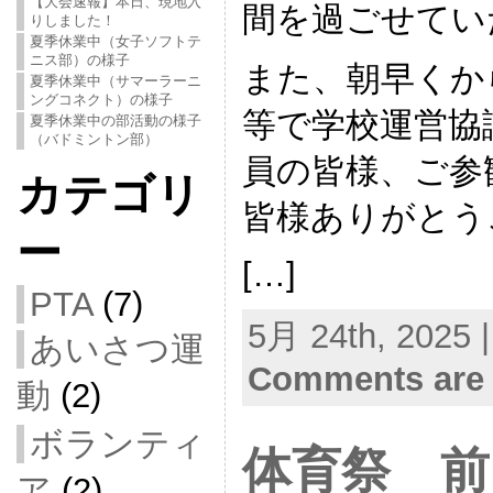
【大会速報】本日、現地入
間を過ごせてい
りしました！
夏季休業中（女子ソフトテ
ニス部）の様子
また、朝早くか
夏季休業中（サマーラーニ
ングコネクト）の様子
等で学校運営協
夏季休業中の部活動の様子
（バドミントン部）
員の皆様、ご参
カテゴリ
皆様ありがとう
ー
[…]
PTA
(7)
5月 24th, 2025 
あいさつ運
Comments are 
動
(2)
ボランティ
体育祭 前
ア
(2)