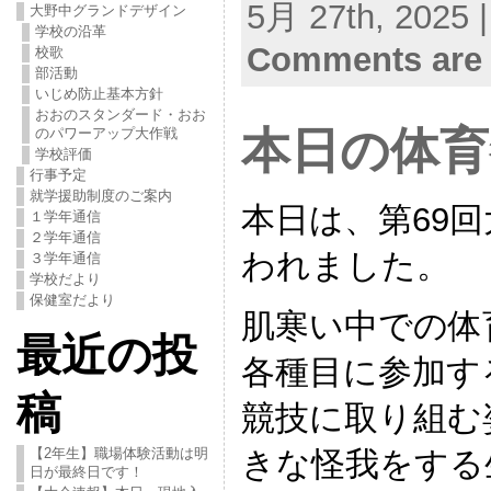
5月 27th, 2025 
大野中グランドデザイン
学校の沿革
Comments are 
校歌
部活動
いじめ防止基本方針
おおのスタンダード・おお
本日の体育
のパワーアップ大作戦
学校評価
行事予定
就学援助制度のご案内
本日は、第69
１学年通信
２学年通信
われました。
３学年通信
学校だより
保健室だより
肌寒い中での体
最近の投
各種目に参加す
稿
競技に取り組む
きな怪我をする
【2年生】職場体験活動は明
日が最終日です！