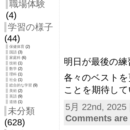
職場体験
(4)
学習の様子
(44)
保健体育
(2)
国語
(3)
家庭科
(6)
明日が最後の練
技術
(1)
数学
(2)
理科
(1)
各々のベストを
社会
(1)
総合的な学習
(9)
ことを期待して
美術
(2)
英語
(9)
道徳
(1)
5月 22nd, 2025 
未分類
Comments are 
(628)