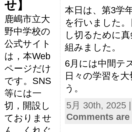
せ】
本日は、第3学
鹿嶋市立大
を行いました。
野中学校の
し切るために真
公式サイト
組みました。
は，本Web
6月には中間テ
ページだけ
日々の学習を大
です。SNS
う。
等には一
5月 30th, 2025 
切，開設し
Comments are 
ておりませ
ん。くれぐ