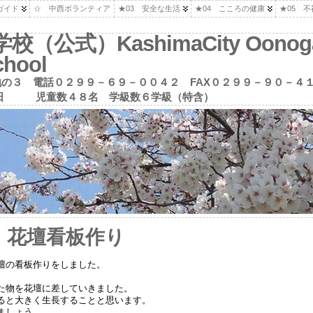
ガイド
☆ 中西ボランティア
★03 安全な生活
★04 こころの健康
★05 
式）KashimaCity Oonoga
chool
の３ 電話０２９９－６９－００４２ FAX０２９９－９０－４
念日１０月２２日 児童数４８名 学級数６学級（特含）
５年 花壇看板作り
壇の看板作りをしました。
た物を花壇に差していきました。
ると大きく生長することと思います。
ましょう。