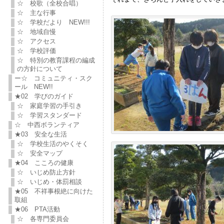
☆ 校歌（全校合唱）
☆ 主な行事
☆ 学校だより NEW!!!
☆ 地域自慢
☆ アクセス
☆ 学校評価
☆ 特別の教育課程の編成
の方針について
ー☆ コミュニティ・スク
ール NEW!!
★02 学びのガイド
☆ 家庭学習の手引き
☆ 学習スタンダード
☆ 中西ボランティア
★03 安全な生活
☆ 学校生活のやくそく
☆ 安全マップ
★04 こころの健康
☆ いじめ防止方針
☆ いじめ・体罰相談
★05 不祥事根絶に向けた
取組
★06 PTA活動
☆ 各専門委員会