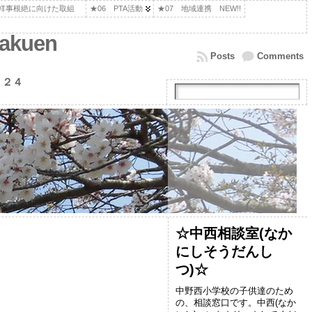
不祥事根絶に向けた取組
★06 PTA活動
★07 地域連携 NEW!!
kuen
Posts
Comments
１２４
☆中西相談室(なか
にしそうだんし
つ)☆
中野西小学校の子供達のため
の、相談窓口です。中西(なか