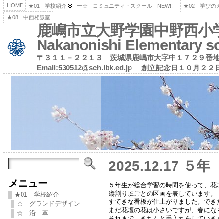
HOME
★01 学校紹介
ー☆ コミュニティ・スクール NEW!!
★02 学びの
★08 中西相談室
鹿嶋市立大野学園中野西小学校（公
Nakanonishi Elementary s
〒３１１－２２１３ 茨城県鹿嶋市大字中１７２９番地
Email:530512@sch.ibk.ed.jp 創立記
2025.12.17 
メニュー
５年生が総合学習の時間を使って、花
縦割り班ごとの区画を表しています。
★01 学校紹介
すてきな看板が仕上がりました。でき
☆ グランドデザイン
まだ花壇の花は小さいですが、春にな
☆ 沿 革
それまで、きちんと手入れをしていき