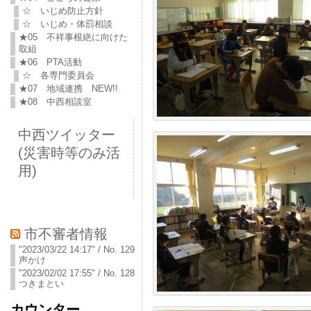
☆ いじめ防止方針
☆ いじめ・体罰相談
★05 不祥事根絶に向けた
取組
★06 PTA活動
☆ 各専門委員会
★07 地域連携 NEW!!
★08 中西相談室
中西ツイッター
(災害時等のみ活
用)
市不審者情報
"2023/03/22 14:17" / No. 129
声かけ
"2023/02/02 17:55" / No. 128
つきまとい
カウンター