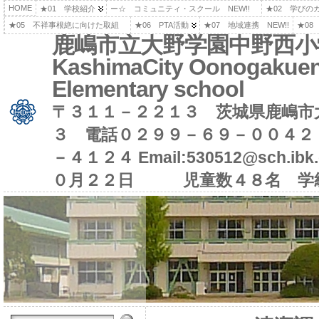
HOME
★01 学校紹介
ー☆ コミュニティ・スクール NEW!!
★02 学びの
★05 不祥事根絶に向けた取組
★06 PTA活動
★07 地域連携 NEW!!
★08
鹿嶋市立大野学園中野西小
KashimaCity Oonogakuen
Elementary school
〒３１１－２２１３ 茨城県鹿嶋市
３ 電話０２９９－６９－００４２
－４１２４ Email:530512@sch.i
０月２２日 児童数４８名 学級