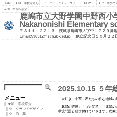
HOME
★01 学校紹介
ー☆ コミュニティ・スクール NEW!!
★02 学びの
★08 中西相談室
鹿嶋市立大野学園中野西小学校（公
Nakanonishi Elementary s
〒３１１－２２１３ 茨城県鹿嶋市大字中１７２９番地
Email:530512@sch.ibk.ed.jp 創立記
2025.10.15 ５
メニュー
「大好き！中西～私たちの住む地域の
★01 学校紹介
「北浦の環境」「ゴミ問題」「北浦の
☆ グランドデザイン
環境問題と結び付けていきます。次回
☆ 沿 革