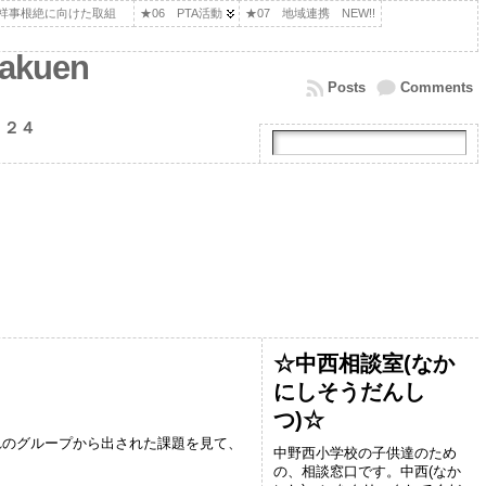
不祥事根絶に向けた取組
★06 PTA活動
★07 地域連携 NEW!!
kuen
Posts
Comments
１２４
☆中西相談室(なか
にしそうだんし
つ)☆
れのグループから出された課題を見て、
中野西小学校の子供達のため
の、相談窓口です。中西(なか