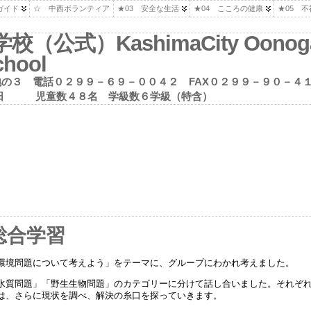
ガイド
☆ 中西ボランティア
★03 安全な生活
★04 こころの健康
★05 
式）KashimaCity Oonoga
chool
の３ 電話０２９９－６９－００４２ FAX０２９９－９０－４
念日１０月２２日 児童数４８名 学級数６学級（特含）
年総合学習
環境問題について考えよう」をテーマに、グループにわかれ考えました。
水質問題」「野生生物問題」のカテゴリーに分けて話し合いました。それぞ
は、さらに現状を調べ、解決の糸口を探っていきます。