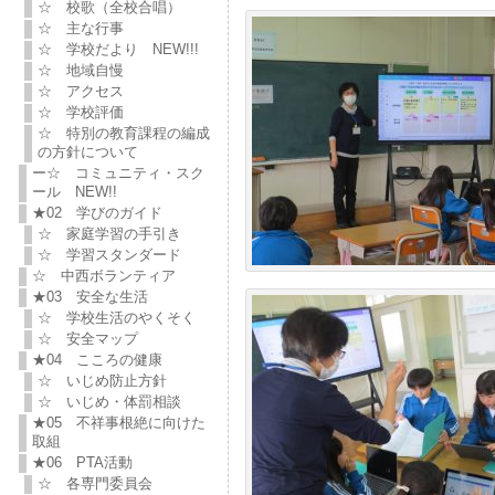
☆ 校歌（全校合唱）
☆ 主な行事
☆ 学校だより NEW!!!
☆ 地域自慢
☆ アクセス
☆ 学校評価
☆ 特別の教育課程の編成
の方針について
ー☆ コミュニティ・スク
ール NEW!!
★02 学びのガイド
☆ 家庭学習の手引き
☆ 学習スタンダード
☆ 中西ボランティア
★03 安全な生活
☆ 学校生活のやくそく
☆ 安全マップ
★04 こころの健康
☆ いじめ防止方針
☆ いじめ・体罰相談
★05 不祥事根絶に向けた
取組
★06 PTA活動
☆ 各専門委員会