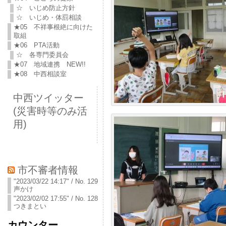
☆ いじめ防止方針
☆ いじめ・体罰相談
★05 不祥事根絶に向けた
取組
★06 PTA活動
☆ 各専門委員会
★07 地域連携 NEW!!
★08 中西相談室
中西ツイッター
(災害時等のみ活
用)
市不審者情報
"2023/03/22 14:17" / No. 129
声かけ
"2023/02/02 17:55" / No. 128
つきまとい
カウンター