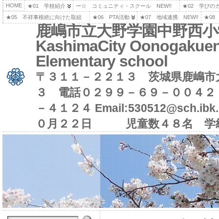
HOME
★01 学校紹介
ー☆ コミュニティ・スクール NEW!!
★02 学びの
★05 不祥事根絶に向けた取組
★06 PTA活動
★07 地域連携 NEW!!
★08
鹿嶋市立大野学園中野西小
KashimaCity Oonogakuen
Elementary school
〒３１１－２２１３ 茨城県鹿嶋市
３ 電話０２９９－６９－００４２
－４１２４ Email:530512@sch.i
０月２２日 児童数４８名 学級