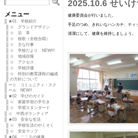
2025.10.6 せ
メニュー
健康委員会が行いました。
★01 学校紹介
手足のつめ、きれいなハンカチ、ティ
☆ グランドデザイン
☆ 沿 革
清潔にして、健康を維持しましょう。
☆ 校歌（全校合唱）
☆ 主な行事
☆ 学校だより NEW!!!
☆ 地域自慢
☆ アクセス
☆ 学校評価
☆ 特別の教育課程の編成
の方針について
ー☆ コミュニティ・スク
ール NEW!!
★02 学びのガイド
☆ 家庭学習の手引き
☆ 学習スタンダード
☆ 中西ボランティア
★03 安全な生活
☆ 学校生活のやくそく
☆ 安全マップ
★04 こころの健康