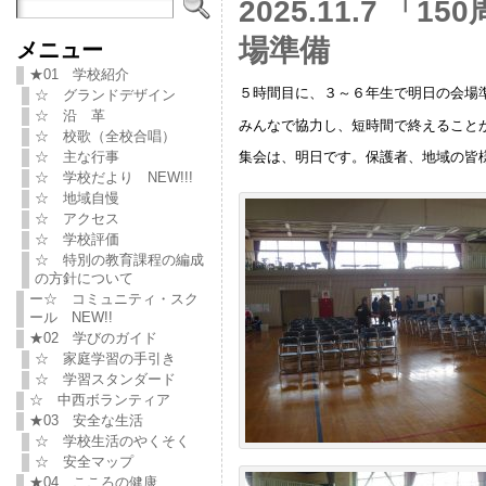
2025.11.7 
場準備
メニュー
★01 学校紹介
５時間目に、３～６年生で明日の会場
☆ グランドデザイン
☆ 沿 革
みんなで協力し、短時間で終えること
☆ 校歌（全校合唱）
☆ 主な行事
集会は、明日です。保護者、地域の皆
☆ 学校だより NEW!!!
☆ 地域自慢
☆ アクセス
☆ 学校評価
☆ 特別の教育課程の編成
の方針について
ー☆ コミュニティ・スク
ール NEW!!
★02 学びのガイド
☆ 家庭学習の手引き
☆ 学習スタンダード
☆ 中西ボランティア
★03 安全な生活
☆ 学校生活のやくそく
☆ 安全マップ
★04 こころの健康