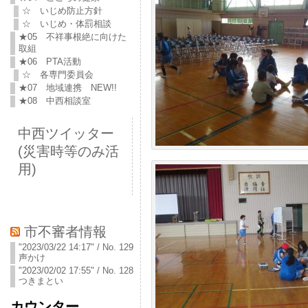
☆ いじめ防止方針
☆ いじめ・体罰相談
★05 不祥事根絶に向けた
取組
★06 PTA活動
☆ 各専門委員会
★07 地域連携 NEW!!
★08 中西相談室
中西ツイッター
(災害時等のみ活
用)
市不審者情報
"2023/03/22 14:17" / No. 129
声かけ
"2023/02/02 17:55" / No. 128
つきまとい
カウンター