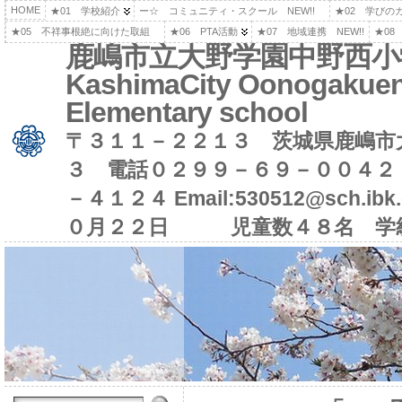
HOME
★01 学校紹介
ー☆ コミュニティ・スクール NEW!!
★02 学びの
★05 不祥事根絶に向けた取組
★06 PTA活動
★07 地域連携 NEW!!
★08
鹿嶋市立大野学園中野西小
KashimaCity Oonogakuen
Elementary school
〒３１１－２２１３ 茨城県鹿嶋市
３ 電話０２９９－６９－００４２
－４１２４ Email:530512@sch.i
０月２２日 児童数４８名 学級