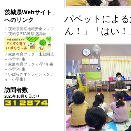
茨城県Webサイト
パペットによる
へのリンク
ん！」「はい！」(
▷茨城県警察地域安全マップ
▷茨城県PTA連絡協議会
▷家庭教育ブック 未就園児
～小学4年生
▷家庭教育ブック 小学4年生
～小学6年生
▷いばらきオンラインスタデ
ィ（小学生）
訪問者数
2025年10月６日より