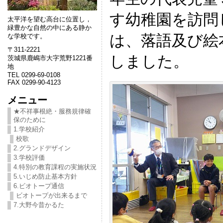
す幼稚園を訪問
太平洋を望む高台に位置し，
緑豊かな自然の中にある静か
は、落語及び絵
な学校です。
〒311-2221
しました。
茨城県鹿嶋市大字荒野1221番
地
TEL 0299-69-0108
FAX 0299-90-4123
メニュー
★不祥事根絶・服務規律確
保のために
1.学校紹介
校歌
2.グランドデザイン
3.学校評価
4.特別の教育課程の実施状況
5.いじめ防止基本方針
6.ビオトープ通信
ビオトープが出来るまで
7.大野今昔かるた