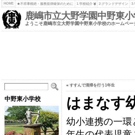
HOME
★不祥事根絶・服務規律確保のために
1.学校紹介
2.グランドデザイン
3
鹿嶋市立大野学園中野東小
ようこそ鹿嶋市立大野学園中野東小学校のホームペー
«
すすんで清掃を行う1年生
はまなす
中野東小学校
幼小連携の一環
年生の代表児童