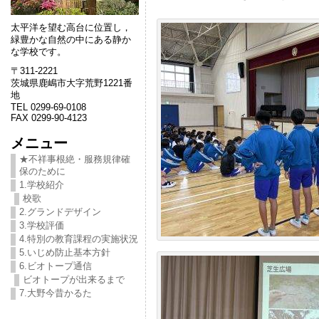
太平洋を望む高台に位置し，
緑豊かな自然の中にある静か
な学校です。
〒311-2221
茨城県鹿嶋市大字荒野1221番
地
TEL 0299-69-0108
FAX 0299-90-4123
メニュー
★不祥事根絶・服務規律確
保のために
1.学校紹介
校歌
2.グランドデザイン
3.学校評価
4.特別の教育課程の実施状況
5.いじめ防止基本方針
6.ビオトープ通信
ビオトープが出来るまで
7.大野今昔かるた