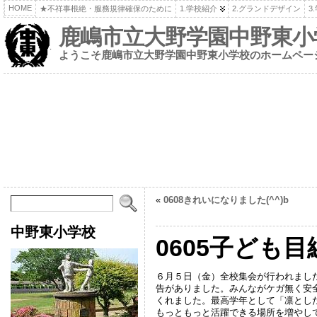
HOME
★不祥事根絶・服務規律確保のために
1.学校紹介
2.グランドデザイン
3
鹿嶋市立大野学園中野東小
ようこそ鹿嶋市立大野学園中野東小学校のホームペー
«
0608きれいになりました(^^)b
中野東小学校
0605子ども目
６月５日（金）全校集会が行われまし
告がありました。みんながケガ無く安
くれました。最高学年として「凛とし
もっともっと活躍できる場所を増やしてい