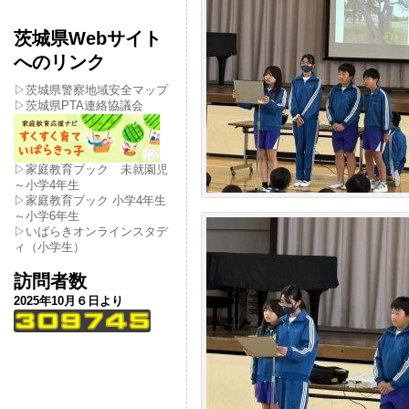
茨城県Webサイト
へのリンク
▷茨城県警察地域安全マップ
▷茨城県PTA連絡協議会
▷家庭教育ブック 未就園児
～小学4年生
▷家庭教育ブック 小学4年生
～小学6年生
▷いばらきオンラインスタデ
ィ（小学生）
訪問者数
2025年10月６日より