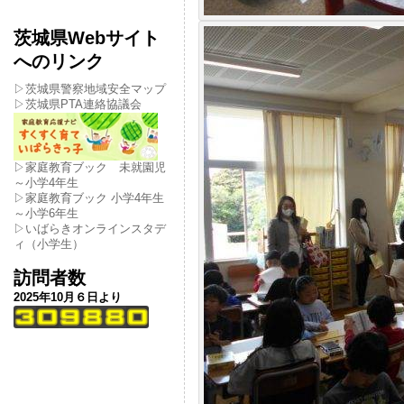
茨城県Webサイト
へのリンク
▷茨城県警察地域安全マップ
▷茨城県PTA連絡協議会
▷家庭教育ブック 未就園児
～小学4年生
▷家庭教育ブック 小学4年生
～小学6年生
▷いばらきオンラインスタデ
ィ（小学生）
訪問者数
2025年10月６日より