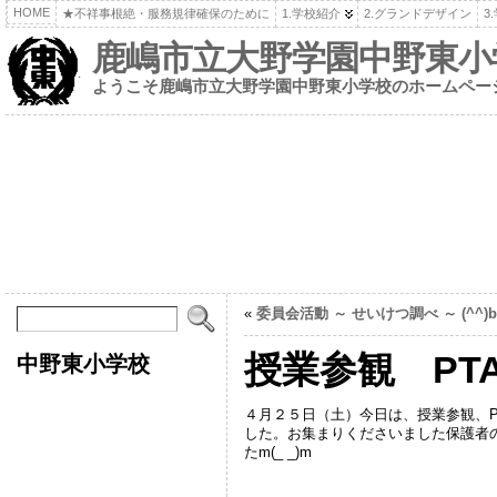
HOME
★不祥事根絶・服務規律確保のために
1.学校紹介
2.グランドデザイン
3
鹿嶋市立大野学園中野東小
ようこそ鹿嶋市立大野学園中野東小学校のホームペー
«
委員会活動 ～ せいけつ調べ ～ (^^)b
授業参観 PT
中野東小学校
４月２５日（土）今日は、授業参観、P
した。お集まりくださいました保護者
たm(_ _)m