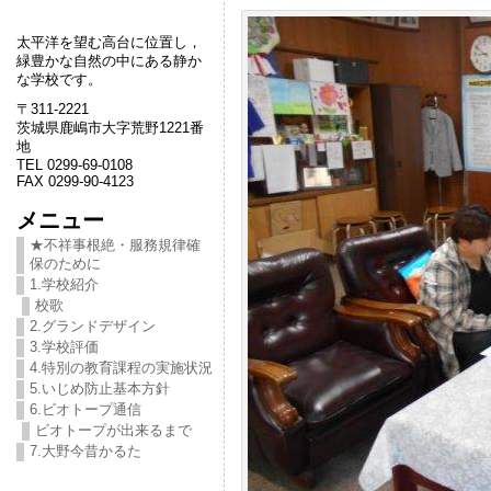
太平洋を望む高台に位置し，
緑豊かな自然の中にある静か
な学校です。
〒311-2221
茨城県鹿嶋市大字荒野1221番
地
TEL 0299-69-0108
FAX 0299-90-4123
メニュー
★不祥事根絶・服務規律確
保のために
1.学校紹介
校歌
2.グランドデザイン
3.学校評価
4.特別の教育課程の実施状況
5.いじめ防止基本方針
6.ビオトープ通信
ビオトープが出来るまで
7.大野今昔かるた