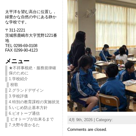
太平洋を望む高台に位置し，
緑豊かな自然の中にある静か
な学校です。
〒311-2221
茨城県鹿嶋市大字荒野1221番
地
TEL 0299-69-0108
FAX 0299-90-4123
メニュー
★不祥事根絶・服務規律確
保のために
1.学校紹介
校歌
2.グランドデザイン
3.学校評価
4.特別の教育課程の実施状況
5.いじめ防止基本方針
6.ビオトープ通信
ビオトープが出来るまで
4月 9th, 2026 | Category:
7.大野今昔かるた
Comments are closed.