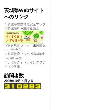
茨城県Webサイト
へのリンク
▷茨城県警察地域安全マップ
▷茨城県PTA連絡協議会
▷家庭教育ブック 未就園児
～小学4年生
▷家庭教育ブック 小学4年生
～小学6年生
▷いばらきオンラインスタデ
ィ（小学生）
訪問者数
2025年10月６日より