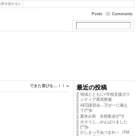
.大野今昔かるた
Posts
Comments
できた喜びを…！！
»
最近の投稿
地域とともに×学校支援ボラ
ンティア環境整備
AED講習会…万が一に備え
て(^^)b
夏休み前 全校集会\(^^)/
大そうじ…がんばりました
(^^)b
かしまっ子あつまれ～（FM