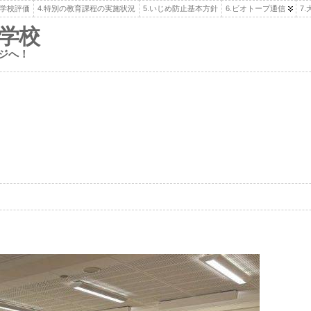
.学校評価
4.特別の教育課程の実施状況
5.いじめ防止基本方針
6.ビオトープ通信
7
学校
ジへ！