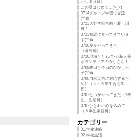
かしま収録）
この夏はじめて…(>_<)
0714グループ学習で交流
(^^)b
0713大野学園合同引渡し訓
練！
0713順調に育ってきていま
す(^^)b
0710夏がやってきた！！！
（番外編）
0710地域とともに×花植え隊
ボランティアのみなさん！
0709昨日と今日のひがしっ
子(^^)b
0708自然災害に対応するた
めに（４・５年生合同学
習）
0707なつがやってきた（1年
生 生活科）
0707ひと針に心を込めて
（５年生家庭科）
カテゴリー
01.学校連絡
02.学校生活