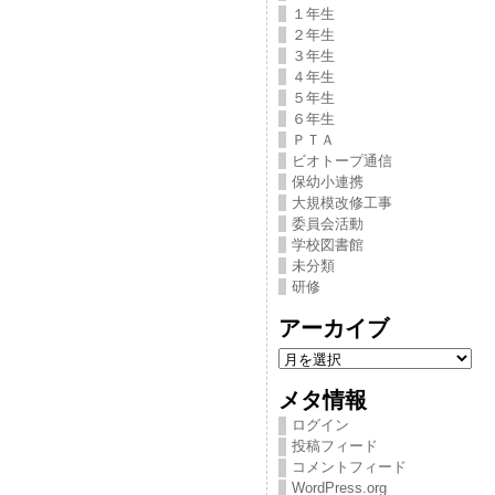
１年生
２年生
３年生
４年生
５年生
６年生
ＰＴＡ
ビオトープ通信
保幼小連携
大規模改修工事
委員会活動
学校図書館
未分類
研修
アーカイブ
ア
ー
カ
メタ情報
イ
ブ
ログイン
投稿フィード
コメントフィード
WordPress.org