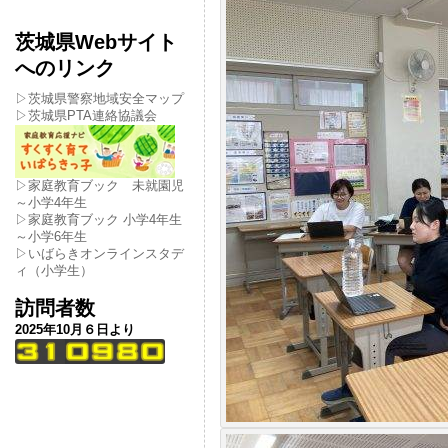
茨城県Webサイト
へのリンク
▷茨城県警察地域安全マップ
▷茨城県PTA連絡協議会
▷家庭教育ブック 未就園児
～小学4年生
▷家庭教育ブック 小学4年生
～小学6年生
▷いばらきオンラインスタデ
ィ（小学生）
訪問者数
2025年10月６日より