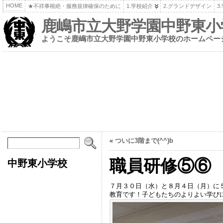
HOME
★不祥事根絶・服務規律確保のために
1.学校紹介
2.グランドデザイン
3
鹿嶋市立大野学園中野東小
ようこそ鹿嶋市立大野学園中野東小学校のホームペー
«
ついに3階まで(^^)b
職員研修⑤⑥
中野東小学校
７月３０日（水）と８月４日（月）に
教育です！子どもたちのよりよい学びに