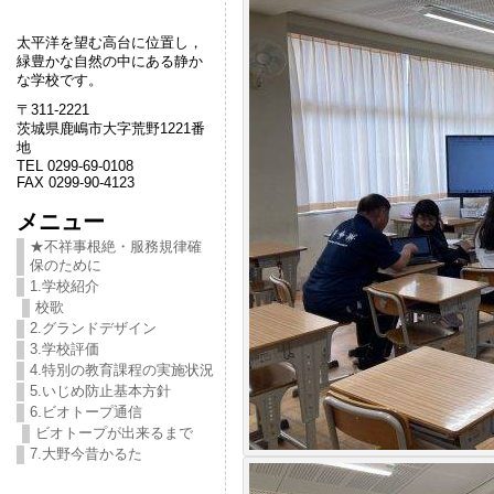
太平洋を望む高台に位置し，
緑豊かな自然の中にある静か
な学校です。
〒311-2221
茨城県鹿嶋市大字荒野1221番
地
TEL 0299-69-0108
FAX 0299-90-4123
メニュー
★不祥事根絶・服務規律確
保のために
1.学校紹介
校歌
2.グランドデザイン
3.学校評価
4.特別の教育課程の実施状況
5.いじめ防止基本方針
6.ビオトープ通信
ビオトープが出来るまで
7.大野今昔かるた