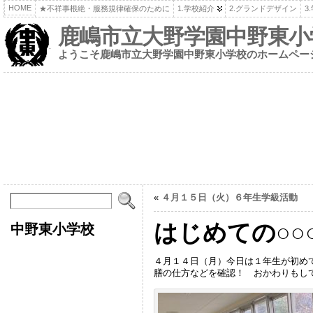
HOME
★不祥事根絶・服務規律確保のために
1.学校紹介
2.グランドデザイン
3
鹿嶋市立大野学園中野東小
ようこそ鹿嶋市立大野学園中野東小学校のホームペー
«
４月１５日（火）６年生学級活動
はじめての○○
中野東小学校
４月１４日（月）今日は１年生が初め
膳の仕方などを確認！ おかわりもして、