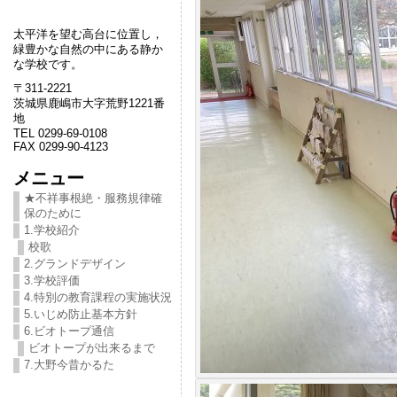
太平洋を望む高台に位置し，
緑豊かな自然の中にある静か
な学校です。
〒311-2221
茨城県鹿嶋市大字荒野1221番
地
TEL 0299-69-0108
FAX 0299-90-4123
メニュー
★不祥事根絶・服務規律確
保のために
1.学校紹介
校歌
2.グランドデザイン
3.学校評価
4.特別の教育課程の実施状況
5.いじめ防止基本方針
6.ビオトープ通信
ビオトープが出来るまで
7.大野今昔かるた