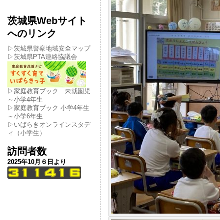
茨城県Webサイト
へのリンク
▷茨城県警察地域安全マップ
▷茨城県PTA連絡協議会
▷家庭教育ブック 未就園児
～小学4年生
▷家庭教育ブック 小学4年生
～小学6年生
▷いばらきオンラインスタデ
ィ（小学生）
訪問者数
2025年10月６日より