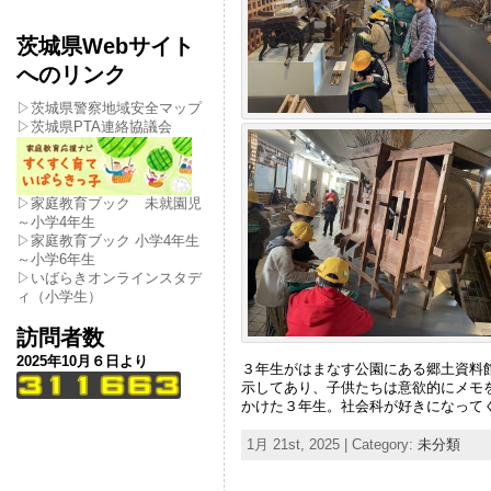
茨城県Webサイト
へのリンク
▷茨城県警察地域安全マップ
▷茨城県PTA連絡協議会
▷家庭教育ブック 未就園児
～小学4年生
▷家庭教育ブック 小学4年生
～小学6年生
▷いばらきオンラインスタデ
ィ（小学生）
訪問者数
2025年10月６日より
３年生がはまなす公園にある郷土資料
示してあり、子供たちは意欲的にメモ
かけた３年生。社会科が好きになって
1月 21st, 2025 | Category:
未分類