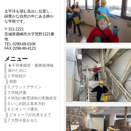
太平洋を望む高台に位置し，
緑豊かな自然の中にある静か
な学校です。
〒311-2221
茨城県鹿嶋市大字荒野1221番
地
TEL 0299-69-0108
FAX 0299-90-4123
メニュー
★不祥事根絶・服務規律確
保のために
1.学校紹介
校歌
2.グランドデザイン
3.学校評価
4.特別の教育課程の実施状況
5.いじめ防止基本方針
6.ビオトープ通信
ビオトープが出来るまで
7.大野今昔かるた