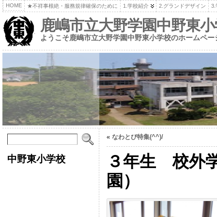
HOME
★不祥事根絶・服務規律確保のために
1.学校紹介
2.グランドデザイン
3
鹿嶋市立大野学園中野東小
ようこそ鹿嶋市立大野学園中野東小学校のホームペー
«
なわとび特集(^^)/
３年生 校外
中野東小学校
園）