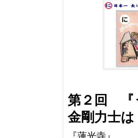
第２回 
金剛力士は
『蓮光寺』