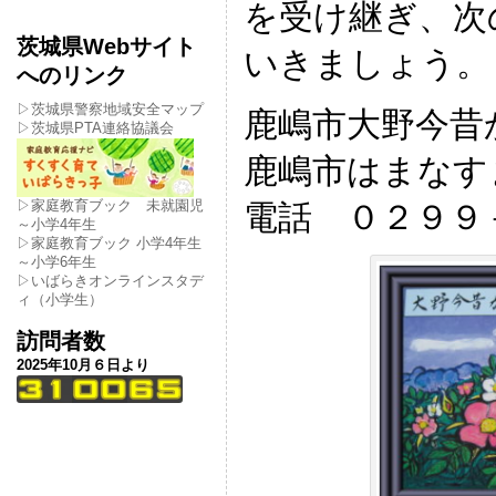
を受け継ぎ、次
茨城県Webサイト
いきましょう。
へのリンク
▷茨城県警察地域安全マップ
鹿嶋市大野今昔
▷茨城県PTA連絡協議会
鹿嶋市はまなす
▷家庭教育ブック 未就園児
電話 ０２９９
～小学4年生
▷家庭教育ブック 小学4年生
～小学6年生
▷いばらきオンラインスタデ
ィ（小学生）
訪問者数
2025年10月６日より