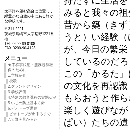
持たずに生活を
みると我々の祖
太平洋を望む高台に位置し，
緑豊かな自然の中にある静か
な学校です。
昔から築（きず
〒311-2221
茨城県鹿嶋市大字荒野1221番
うと）い経験（
地
TEL 0299-69-0108
が、今日の繁栄
FAX 0299-90-4123
メニュー
しているのだろ
★不祥事根絶・服務規律確
保のために
この「かるた」
1.学校紹介
校歌
の文化を再認識
2.グランドデザイン
3.学校評価
もらおうと作ら
4.特別の教育課程の実施状況
5.いじめ防止基本方針
楽しく遊びなが
6.ビオトープ通信
ビオトープが出来るまで
ぱい）たちの遺
7.大野今昔かるた