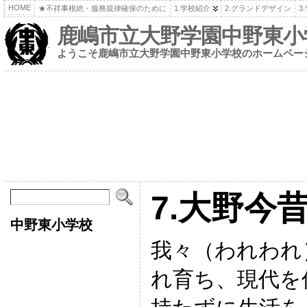
HOME
★不祥事根絶・服務規律確保のために
1.学校紹介
2.グランドデザイン
3
鹿嶋市立大野学園中野東小
ようこそ鹿嶋市立大野学園中野東小学校のホームペー
7.大野今
中野東小学校
我々（われわれ
れ育ち、現代を