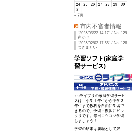
24
25
26
27
28
29
30
31
« 7月
市内不審者情報
"2023/03/22 14:17" / No. 129
声かけ
"2023/02/02 17:55" / No. 128
つきまとい
学習ソフト(家庭学
習サービス)
↑ eライブリの家庭学習サービ
スは、小学１年生から中学３
年生まで教科を自由に学習で
きるので、予習・復習にピッ
タリです。毎日コツコツ学習
しましょう！
学習の結果は履歴として残