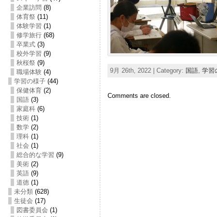
企業訪問
(8)
体育祭
(11)
体験学習
(1)
修学旅行
(68)
卒業式
(3)
校外学習
(9)
秋桜祭
(9)
9月 26th, 2022 | Category:
国語
,
学習
職場体験
(4)
学習の様子
(44)
保健体育
(2)
Comments are closed.
国語
(3)
家庭科
(6)
技術
(1)
数学
(2)
理科
(1)
社会
(1)
総合的な学習
(9)
美術
(2)
英語
(9)
道徳
(1)
未分類
(628)
生徒会
(17)
図書委員会
(1)