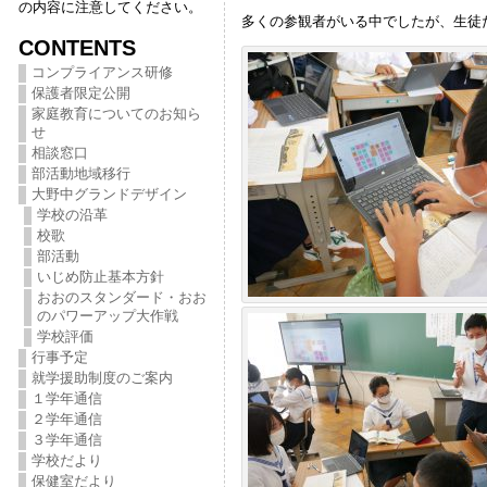
の内容に注意してください。
多くの参観者がいる中でしたが、生徒
CONTENTS
コンプライアンス研修
保護者限定公開
家庭教育についてのお知ら
せ
相談窓口
部活動地域移行
大野中グランドデザイン
学校の沿革
校歌
部活動
いじめ防止基本方針
おおのスタンダード・おお
のパワーアップ大作戦
学校評価
行事予定
就学援助制度のご案内
１学年通信
２学年通信
３学年通信
学校だより
保健室だより