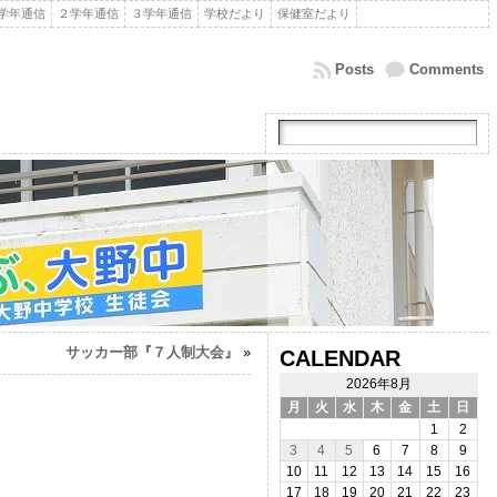
学年通信
２学年通信
３学年通信
学校だより
保健室だより
Posts
Comments
サッカー部『７人制大会』
»
CALENDAR
2026年8月
月
火
水
木
金
土
日
1
2
3
4
5
6
7
8
9
10
11
12
13
14
15
16
17
18
19
20
21
22
23