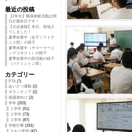
最近の投稿
【2年生】職場体験活動は明
日が最終日です！
【大会速報】本日、現地入
りしました！
夏季休業中（女子ソフトテ
ニス部）の様子
夏季休業中（サマーラーニ
ングコネクト）の様子
夏季休業中の部活動の様子
（バドミントン部）
カテゴリー
PTA
(7)
あいさつ運動
(2)
ボランティア
(2)
保護者向け
(2)
学年
(203)
１学年
(51)
２学年
(73)
３学年
(87)
学校行事
(191)
スキー学習
(47)