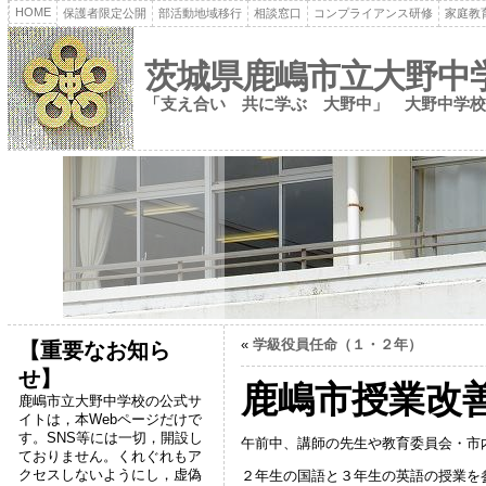
HOME
保護者限定公開
部活動地域移行
相談窓口
コンプライアンス研修
家庭教
茨城県鹿嶋市立大野中
「支え合い 共に学ぶ 大野中」 大野中学校
«
学級役員任命（１・２年）
【重要なお知ら
せ】
鹿嶋市授業改
鹿嶋市立大野中学校の公式サ
イトは，本Webページだけで
す。SNS等には一切，開設し
午前中、講師の先生や教育委員会・市
ておりません。くれぐれもア
クセスしないようにし，虚偽
２年生の国語と３年生の英語の授業を