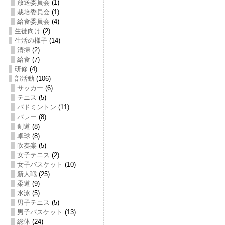
放送委員会
(1)
栽培委員会
(1)
給食委員会
(4)
生徒向け
(2)
生活の様子
(14)
清掃
(2)
給食
(7)
研修
(4)
部活動
(106)
サッカー
(6)
テニス
(5)
バドミントン
(11)
バレー
(8)
剣道
(8)
卓球
(8)
吹奏楽
(5)
女子テニス
(2)
女子バスケット
(10)
新人戦
(25)
柔道
(9)
水泳
(5)
男子テニス
(5)
男子バスケット
(13)
総体
(24)