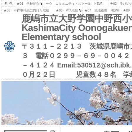
HOME
★01 学校紹介
ー☆ コミュニティ・スクール NEW!!
★02 学びの
★05 不祥事根絶に向けた取組
★06 PTA活動
★07 地域連携 NEW!!
★08
鹿嶋市立大野学園中野西小
KashimaCity Oonogakuen
Elementary school
〒３１１－２２１３ 茨城県鹿嶋市
３ 電話０２９９－６９－００４２
－４１２４ Email:530512@sch.i
０月２２日 児童数４８名 学級