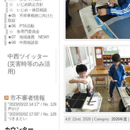
☆ いじめ防止方針
☆ いじめ・体罰相談
★05 不祥事根絶に向けた
取組
★06 PTA活動
☆ 各専門委員会
★07 地域連携 NEW!!
★08 中西相談室
中西ツイッター
(災害時等のみ活
用)
市不審者情報
"2023/03/22 14:17" / No. 129
声かけ
"2023/02/02 17:55" / No. 128
つきまとい
4月 22nd, 2026 | Category:
2026年度
カウンター