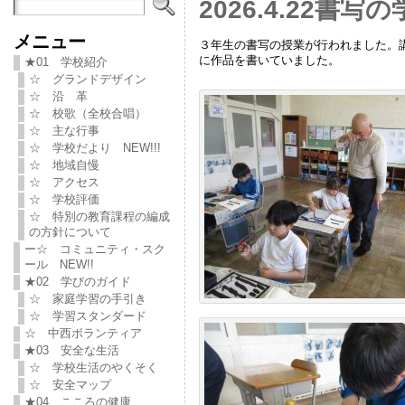
2026.4.22書写
メニュー
３年生の書写の授業が行われました。
に作品を書いていました。
★01 学校紹介
☆ グランドデザイン
☆ 沿 革
☆ 校歌（全校合唱）
☆ 主な行事
☆ 学校だより NEW!!!
☆ 地域自慢
☆ アクセス
☆ 学校評価
☆ 特別の教育課程の編成
の方針について
ー☆ コミュニティ・スク
ール NEW!!
★02 学びのガイド
☆ 家庭学習の手引き
☆ 学習スタンダード
☆ 中西ボランティア
★03 安全な生活
☆ 学校生活のやくそく
☆ 安全マップ
★04 こころの健康