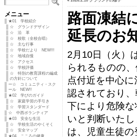
«
2026.2.10 グラウンドの様子
路面凍結
メニュー
★01 学校紹介
☆ グランドデザイン
延長のお
☆ 沿 革
☆ 校歌（全校合唱）
☆ 主な行事
☆ 学校だより NEW!!!
2月10日（火
☆ 地域自慢
☆ アクセス
られるものの、
☆ 学校評価
☆ 特別の教育課程の編成
点付近を中心に
の方針について
ー☆ コミュニティ・スク
ール NEW!!
認されており、
★02 学びのガイド
☆ 家庭学習の手引き
下により危険な
☆ 学習スタンダード
☆ 中西ボランティア
いと判断いたし
★03 安全な生活
☆ 学校生活のやくそく
は、児童生徒の
☆ 安全マップ
★04 こころの健康