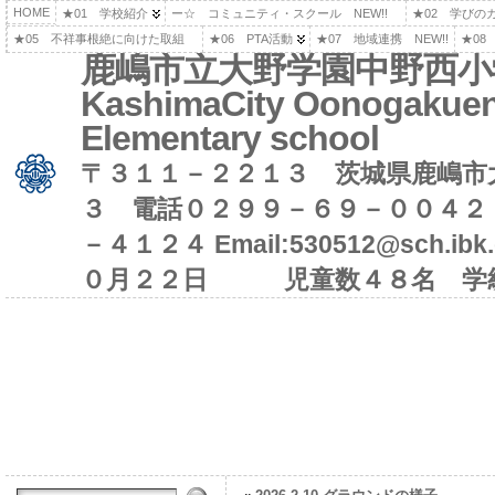
HOME
★01 学校紹介
ー☆ コミュニティ・スクール NEW!!
★02 学びの
★05 不祥事根絶に向けた取組
★06 PTA活動
★07 地域連携 NEW!!
★08
鹿嶋市立大野学園中野西小
KashimaCity Oonogakuen
Elementary school
〒３１１－２２１３ 茨城県鹿嶋市
３ 電話０２９９－６９－００４２
－４１２４ Email:530512@sch.i
０月２２日 児童数４８名 学級