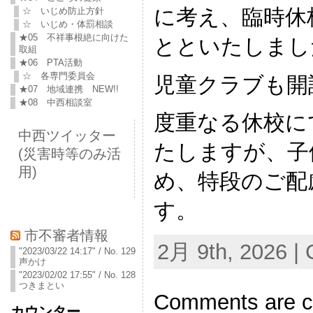
に考え、臨時休
☆ いじめ防止方針
☆ いじめ・体罰相談
★05 不祥事根絶に向けた
とといたしまし
取組
★06 PTA活動
☆ 各専門委員会
児童クラブも開
★07 地域連携 NEW!!
★08 中西相談室
度重なる休校に
中西ツイッター
たしますが、子
(災害時等のみ活
用)
め、特段のご配
す。
市不審者情報
2月 9th, 2026 | 
"2023/03/22 14:17" / No. 129
声かけ
"2023/02/02 17:55" / No. 128
つきまとい
Comments are c
カウンター