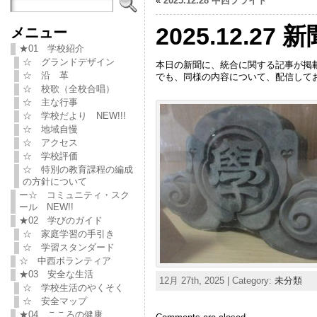
«
2025.12.28 中西プライド
2025.12.2
メニュー
★01 学校紹介
☆ グランドデザイン
本日の新聞に、統合に関する記事が掲
☆ 沿 革
でも、同様の内容について、配信して
☆ 校歌（全校合唱）
☆ 主な行事
☆ 学校だより NEW!!!
☆ 地域自慢
☆ アクセス
☆ 学校評価
☆ 特別の教育課程の編成
の方針について
ー☆ コミュニティ・スク
ール NEW!!
★02 学びのガイド
☆ 家庭学習の手引き
☆ 学習スタンダード
☆ 中西ボランティア
★03 安全な生活
12月 27th, 2025 | Category:
未分類
☆ 学校生活のやくそく
☆ 安全マップ
★04 こころの健康