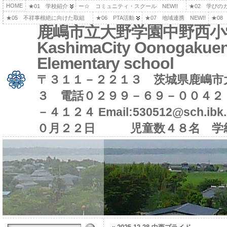
HOME
★01 学校紹介
ー☆ コミュニティ・スクール NEW!!
★02 学びの
★05 不祥事根絶に向けた取組
★06 PTA活動
★07 地域連携 NEW!!
★08
鹿嶋市立大野学園中野西小
KashimaCity Oonogakuen
Elementary school
〒３１１－２２１３ 茨城県鹿嶋市
３ 電話０２９９－６９－００４２
－４１２４ Email:530512@sch.i
０月２２日 児童数４８名 学級