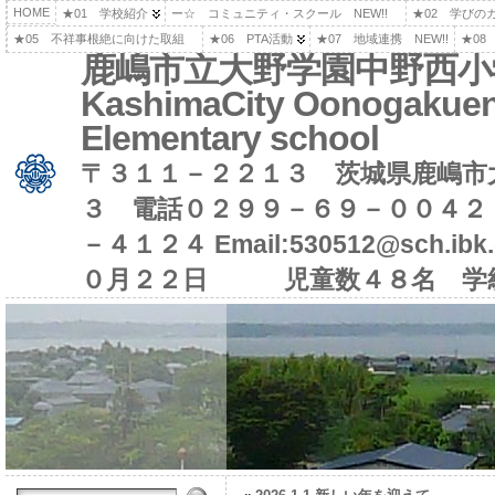
HOME
★01 学校紹介
ー☆ コミュニティ・スクール NEW!!
★02 学びの
★05 不祥事根絶に向けた取組
★06 PTA活動
★07 地域連携 NEW!!
★08
鹿嶋市立大野学園中野西小
KashimaCity Oonogakuen
Elementary school
〒３１１－２２１３ 茨城県鹿嶋市
３ 電話０２９９－６９－００４２
－４１２４ Email:530512@sch.i
０月２２日 児童数４８名 学級