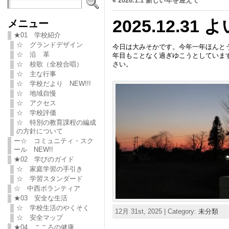
«
2026.1.1 新しい年を迎えて
2025.12.31
メニュー
★01 学校紹介
☆ グランドデザイン
今日は大みそかです。今年一年ほんと
☆ 沿 革
年目もことなく過ぎゆこうとしていま
さい。
☆ 校歌（全校合唱）
☆ 主な行事
☆ 学校だより NEW!!!
☆ 地域自慢
☆ アクセス
☆ 学校評価
☆ 特別の教育課程の編成
の方針について
ー☆ コミュニティ・スク
ール NEW!!
★02 学びのガイド
☆ 家庭学習の手引き
☆ 学習スタンダード
☆ 中西ボランティア
★03 安全な生活
☆ 学校生活のやくそく
12月 31st, 2025 | Category:
未分類
☆ 安全マップ
★04 こころの健康